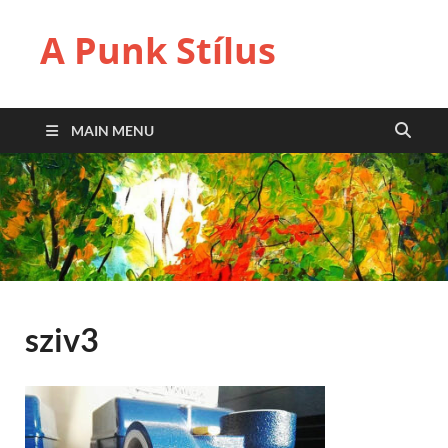
A Punk Stílus
MAIN MENU
sziv3