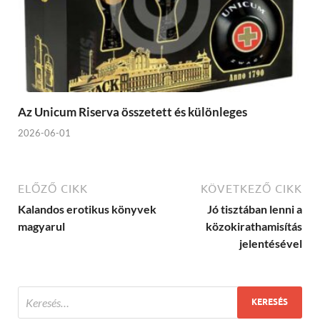
Az Unicum Riserva összetett és különleges
2026-06-01
ELŐZŐ CIKK
KÖVETKEZŐ CIKK
Kalandos erotikus könyvek
Jó tisztában lenni a
magyarul
közokirathamisítás
jelentésével