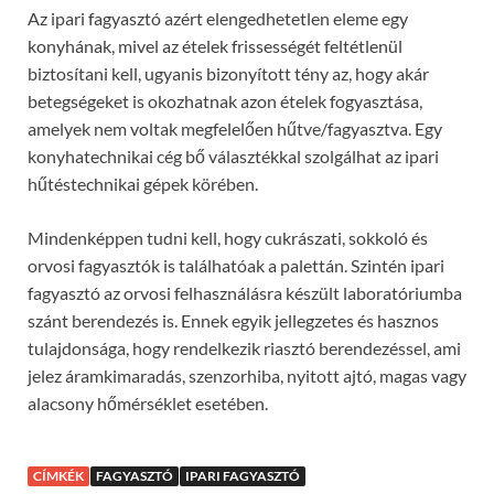
Az ipari fagyasztó azért elengedhetetlen eleme egy
konyhának, mivel az ételek frissességét feltétlenül
biztosítani kell, ugyanis bizonyított tény az, hogy akár
betegségeket is okozhatnak azon ételek fogyasztása,
amelyek nem voltak megfelelően hűtve/fagyasztva. Egy
konyhatechnikai cég bő választékkal szolgálhat az ipari
hűtéstechnikai gépek körében.
Mindenképpen tudni kell, hogy cukrászati, sokkoló és
orvosi fagyasztók is találhatóak a palettán. Szintén ipari
fagyasztó az orvosi felhasználásra készült laboratóriumba
szánt berendezés is. Ennek egyik jellegzetes és hasznos
tulajdonsága, hogy rendelkezik riasztó berendezéssel, ami
jelez áramkimaradás, szenzorhiba, nyitott ajtó, magas vagy
alacsony hőmérséklet esetében.
CÍMKÉK
FAGYASZTÓ
IPARI FAGYASZTÓ