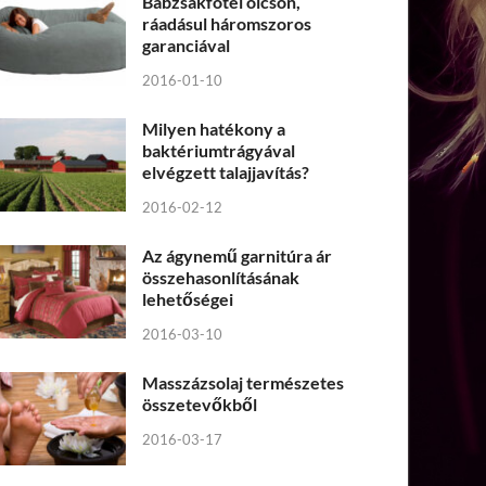
Babzsákfotel olcsón,
ráadásul háromszoros
garanciával
2016-01-10
Milyen hatékony a
baktériumtrágyával
elvégzett talajjavítás?
2016-02-12
Az ágynemű garnitúra ár
összehasonlításának
lehetőségei
2016-03-10
Masszázsolaj természetes
összetevőkből
2016-03-17