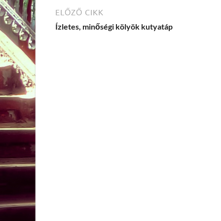
ELŐZŐ CIKK
Ízletes, minőségi kölyök kutyatáp