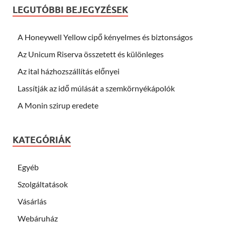
LEGUTÓBBI BEJEGYZÉSEK
A Honeywell Yellow cipő kényelmes és biztonságos
Az Unicum Riserva összetett és különleges
Az ital házhozszállítás előnyei
Lassítják az idő múlását a szemkörnyékápolók
A Monin szirup eredete
KATEGÓRIÁK
Egyéb
Szolgáltatások
Vásárlás
Webáruház