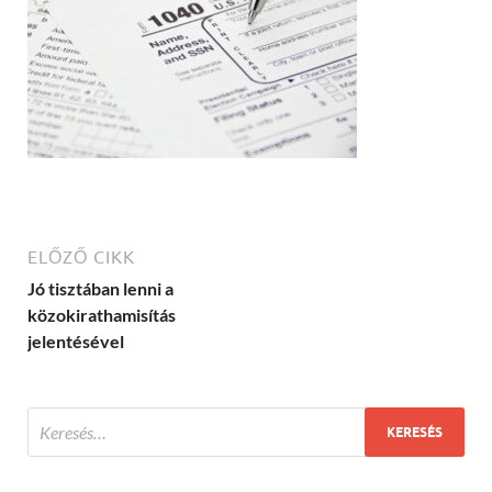
ELŐZŐ CIKK
Jó tisztában lenni a
közokirathamisítás
jelentésével