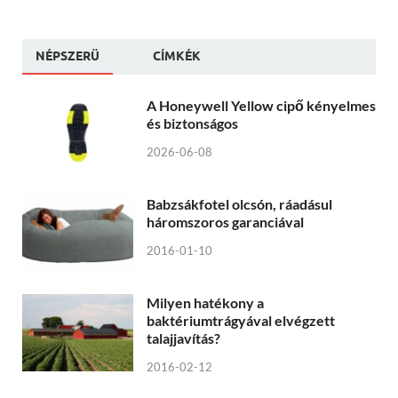
NÉPSZERÜ
CÍMKÉK
A Honeywell Yellow cipő kényelmes
és biztonságos
2026-06-08
Babzsákfotel olcsón, ráadásul
háromszoros garanciával
2016-01-10
Milyen hatékony a
baktériumtrágyával elvégzett
talajjavítás?
2016-02-12