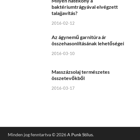
Milyen hatékony a
baktériumtrágyával elvégzett
talajjavítás?
2016-02-12
Az ágynemű garnitúra ár
összehasonlításának lehetőségei
2016-03-10
Masszázsolaj természetes
összetevőkből
2016-03-17
Minden jog fenntartva © 2026
A Punk Stílus
.