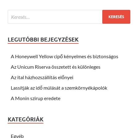
LEGUTÓBBI BEJEGYZÉSEK
A Honeywell Yellow cipő kényelmes és biztonságos
Az Unicum Riserva összetett és különleges
Az ital házhozszállítás előnyei
Lassítják az idő múlását a szemkörnyékápolók
A Monin szirup eredete
KATEGÓRIÁK
Egyéb