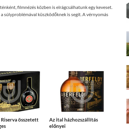
ténként, filmnézés közben is elrágcsálhatunk egy keveset.
át a súlyproblémával küszködőknek is segít. A vérnyomás
Riserva összetett
Az ital házhozszállítás
ges
előnyei