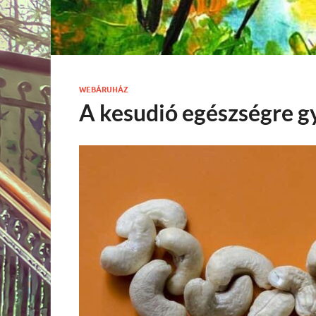
WEBÁRUHÁZ
A kesudió egészségre g