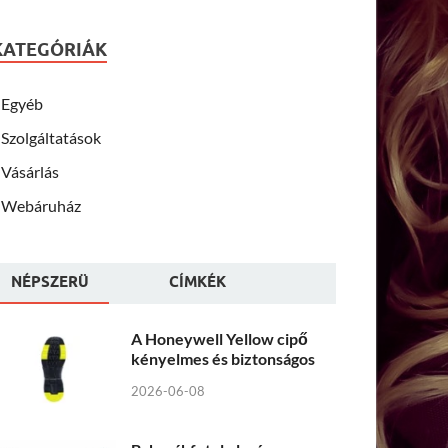
KATEGÓRIÁK
Egyéb
Szolgáltatások
Vásárlás
Webáruház
NÉPSZERÜ
CÍMKÉK
A Honeywell Yellow cipő
kényelmes és biztonságos
2026-06-08