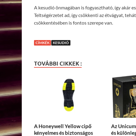
A kesudió önmagában is fogyasztható, így akár es
Teltségérzetet ad, így csökkenti az étvágyat, teh
csökkentésében is fontos szerepe van.
CÍMKÉK
KESUDIÓ
TOVÁBBI CIKKEK :
A Honeywell Yellow cipő
Az Unicum 
kényelmes és biztonságos
és különle