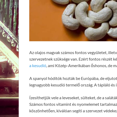
Az olajos magvak számos fontos vegyületet, illet
szervezetnek szüksége van. Ezért fontos részét k
a kesudió
, ami Közép-Amerikában őshonos, de ma
A spanyol hódítók hozták be Európába, de eljutott
legnagyobb kesudió termelő ország. A tápláló és 
Ízesíthetjük vele a leveseket, sülteket, de a salá
Számos fontos vitamint és nyomelemet tartalma
köszönhetően, kiválóan segíti a szervezet védeke