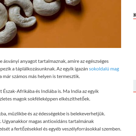
ve ásványi anyagot tartalmaznak, amire az egészséges
épezik a táplálkozásunknak. Az egyik igazán
sokoldalú mag
 már számos más helyen is termesztik.
 Észak-Afrikába és Indiába is. Ma India az egyik
ízletes magok sokféleképpen elkészíthetőek.
tákba, müzlikbe és az édességekbe is belekeverhetjük.
z. Ugyanakkor magas antioxidáns tartalmának
zését a fertőzésekkel és egyéb veszélyforrásokkal szemben.