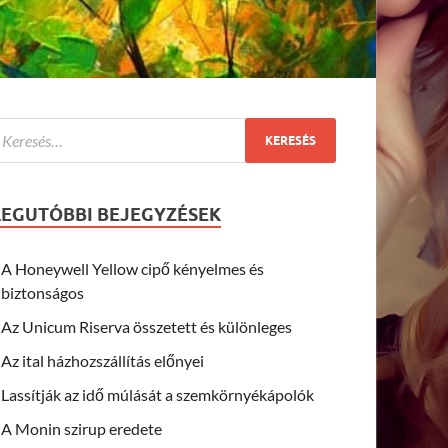
LEGUTÓBBI BEJEGYZÉSEK
A Honeywell Yellow cipő kényelmes és
biztonságos
Az Unicum Riserva összetett és különleges
Az ital házhozszállítás előnyei
Lassítják az idő múlását a szemkörnyékápolók
A Monin szirup eredete