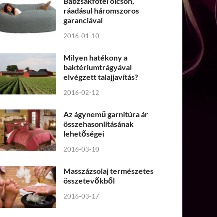
Babzsákfotel olcsón,
ráadásul háromszoros
garanciával
2016-01-10
Milyen hatékony a
baktériumtrágyával
elvégzett talajjavítás?
2016-02-12
Az ágynemű garnitúra ár
összehasonlításának
lehetőségei
2016-03-10
Masszázsolaj természetes
összetevőkből
2016-03-17