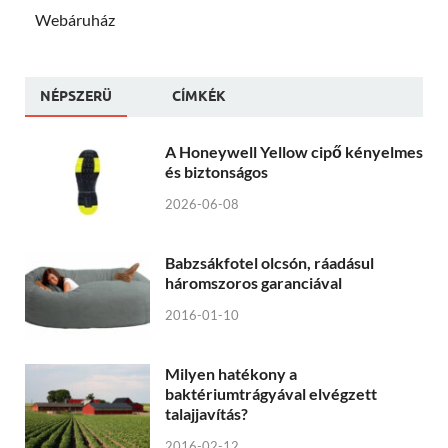
Webáruház
NÉPSZERÜ
CÍMKÉK
A Honeywell Yellow cipő kényelmes
és biztonságos
2026-06-08
Babzsákfotel olcsón, ráadásul
háromszoros garanciával
2016-01-10
Milyen hatékony a
baktériumtrágyával elvégzett
talajjavítás?
2016-02-12