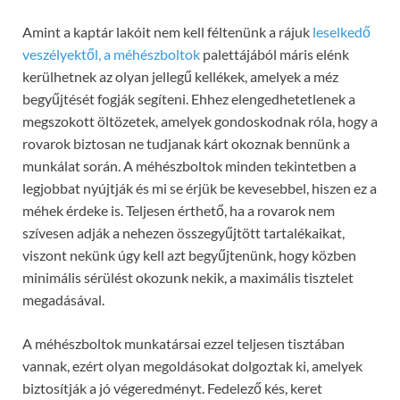
Amint a kaptár lakóit nem kell féltenünk a rájuk
leselkedő
veszélyektől, a méhészboltok
palettájából máris elénk
kerülhetnek az olyan jellegű kellékek, amelyek a méz
begyűjtését fogják segíteni. Ehhez elengedhetetlenek a
megszokott öltözetek, amelyek gondoskodnak róla, hogy a
rovarok biztosan ne tudjanak kárt okoznak bennünk a
munkálat során. A méhészboltok minden tekintetben a
legjobbat nyújtják és mi se érjük be kevesebbel, hiszen ez a
méhek érdeke is. Teljesen érthető, ha a rovarok nem
szívesen adják a nehezen összegyűjtött tartalékaikat,
viszont nekünk úgy kell azt begyűjtenünk, hogy közben
minimális sérülést okozunk nekik, a maximális tisztelet
megadásával.
A méhészboltok munkatársai ezzel teljesen tisztában
vannak, ezért olyan megoldásokat dolgoztak ki, amelyek
biztosítják a jó végeredményt. Fedelező kés, keret