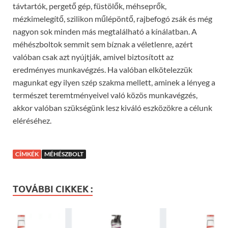
távtartók, pergető gép, füstölők, méhseprők,
mézkimelegítő, szilikon műlépöntő, rajbefogó zsák és még
nagyon sok minden más megtalálható a kínálatban. A
méhészboltok semmit sem bíznak a véletlenre, azért
valóban csak azt nyújtják, amivel biztosított az
eredményes munkavégzés. Ha valóban elkötelezzük
magunkat egy ilyen szép szakma mellett, aminek a lényeg a
természet teremtményeivel való közös munkavégzés,
akkor valóban szükségünk lesz kiváló eszközökre a célunk
eléréséhez.
CÍMKÉK
MÉHÉSZBOLT
TOVÁBBI CIKKEK :