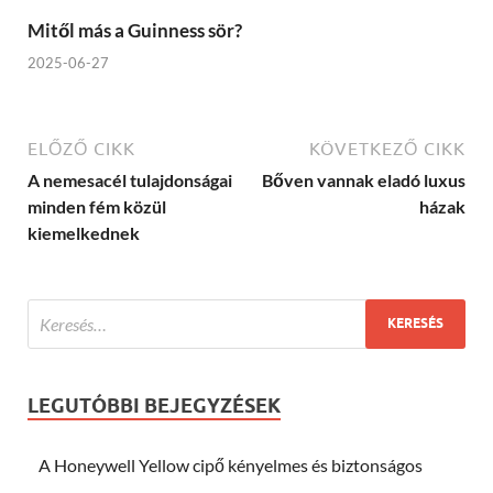
Mitől más a Guinness sör?
2025-06-27
ELŐZŐ CIKK
KÖVETKEZŐ CIKK
A nemesacél tulajdonságai
Bőven vannak eladó luxus
minden fém közül
házak
kiemelkednek
LEGUTÓBBI BEJEGYZÉSEK
A Honeywell Yellow cipő kényelmes és biztonságos