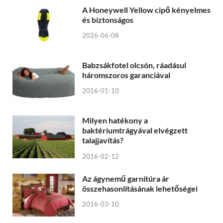
A Honeywell Yellow cipő kényelmes
és biztonságos
2026-06-08
Babzsákfotel olcsón, ráadásul
háromszoros garanciával
2016-01-10
Milyen hatékony a
baktériumtrágyával elvégzett
talajjavítás?
2016-02-12
Az ágynemű garnitúra ár
összehasonlításának lehetőségei
2016-03-10