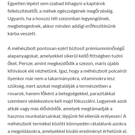
Egyetlen lépést sem szabad kihagyni a kaptárok
felkészítésétől, a méhek egészségének megőrzéséig.
Ugyanis, ha a hosszú téli szezonban legyengülnek,
megbetegednek, akkor minden addigi erőfeszítésünk
kárba veszett.
A méhészbolt pontosan ezért biztosít prémiumminőségű
alapanyagokat, amelyekkel sikerül kellő fittségben tudni
őket. Persze, amint megkezdődik a szezon, máris újabb
kihívások elé nézhetünk. Igaz, hogy a méhészbolt polcairól
ilyenkor már nem a takarmányokra, vitaminokra lesz
szükség, mert azokat megtalálják a természetben a
rovarok, hanem főként a betegségekkel, parazitákkal
szembeni védekezésre kell majd fókuszálni. Legyenek azok
atkák vagy más élősködők, amelyek megtámadják a
hasznos munkatársainkat, lépjünk fel ellenük erélyesen! A
méhészbolt termékei között könnyedén rátalálunk azokra
a megoldásokra, amelyekkel kiváló eredményt érhetünk el.