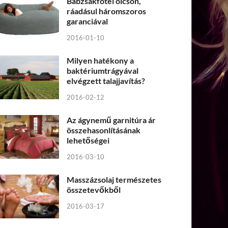
Babzsákfotel olcsón,
ráadásul háromszoros
garanciával
2016-01-10
Milyen hatékony a
baktériumtrágyával
elvégzett talajjavítás?
2016-02-12
Az ágynemű garnitúra ár
összehasonlításának
lehetőségei
2016-03-10
Masszázsolaj természetes
összetevőkből
2016-03-17