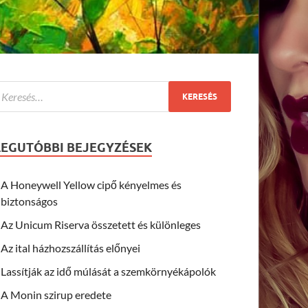
LEGUTÓBBI BEJEGYZÉSEK
A Honeywell Yellow cipő kényelmes és
biztonságos
Az Unicum Riserva összetett és különleges
Az ital házhozszállítás előnyei
Lassítják az idő múlását a szemkörnyékápolók
A Monin szirup eredete