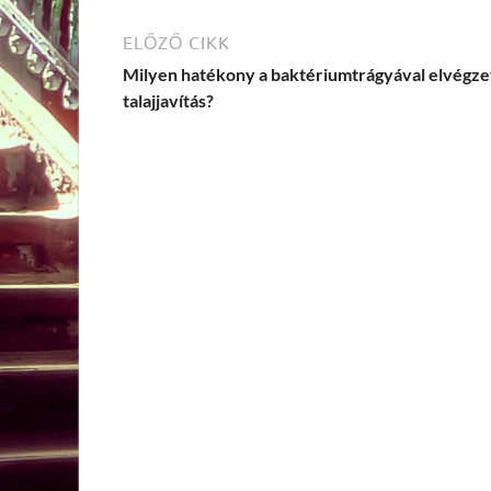
ELŐZŐ CIKK
Milyen hatékony a baktériumtrágyával elvégze
talajjavítás?