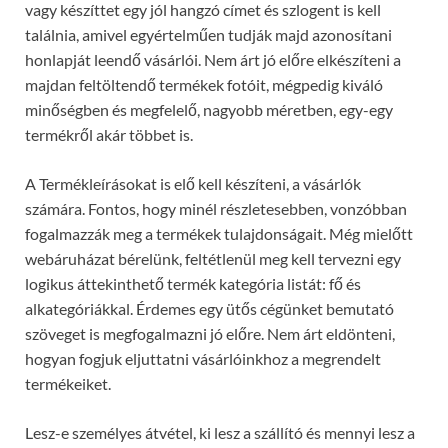
vagy készíttet egy jól hangzó címet és szlogent is kell
találnia, amivel egyértelműen tudják majd azonosítani
honlapját leendő vásárlói. Nem árt jó előre elkészíteni a
majdan feltöltendő termékek fotóit, mégpedig kiváló
minőségben és megfelelő, nagyobb méretben, egy-egy
termékről akár többet is.
A Termékleírásokat is elő kell készíteni, a vásárlók
számára. Fontos, hogy minél részletesebben, vonzóbban
fogalmazzák meg a termékek tulajdonságait. Még mielőtt
webáruházat bérelünk, feltétlenül meg kell tervezni egy
logikus áttekinthető termék kategória listát: fő és
alkategóriákkal. Érdemes egy ütős cégünket bemutató
szöveget is megfogalmazni jó előre. Nem árt eldönteni,
hogyan fogjuk eljuttatni vásárlóinkhoz a megrendelt
termékeiket.
Lesz-e személyes átvétel, ki lesz a szállító és mennyi lesz a