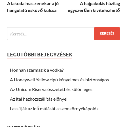
A lakodalmas zenekar a jó
A hajpakolás házilag
hangulatú esküvő kulcsa
egyszerűen kivitelezhető
LEGUTÓBBI BEJEGYZÉSEK
Honnan származik a vodka?
A Honeywell Yellow cipő kényelmes és biztonságos
Az Unicum Riserva összetett és különleges
Az ital házhozszállítás előnyei
Lassítják az idő múlását a szemkörnyékápolók