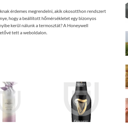
azoknak érdemes megrendelni, akik okosotthon rendszert
őnye, hogy a beállított hőmérsékletet egy bizonyos
nnyibe kerül nálunk a termosztát? A Honeywell
etővé tett a weboldalon.