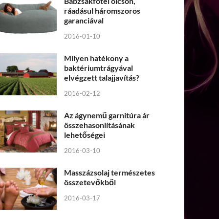
Babzsákfotel olcsón,
ráadásul háromszoros
garanciával
2016-01-10
Milyen hatékony a
baktériumtrágyával
elvégzett talajjavítás?
2016-02-12
Az ágynemű garnitúra ár
összehasonlításának
lehetőségei
2016-03-10
Masszázsolaj természetes
összetevőkből
2016-03-17