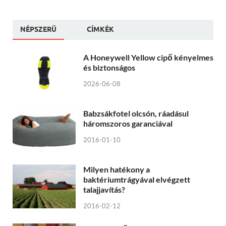
NÉPSZERÜ
CÍMKÉK
A Honeywell Yellow cipő kényelmes
és biztonságos
2026-06-08
Babzsákfotel olcsón, ráadásul
háromszoros garanciával
2016-01-10
Milyen hatékony a
baktériumtrágyával elvégzett
talajjavítás?
2016-02-12