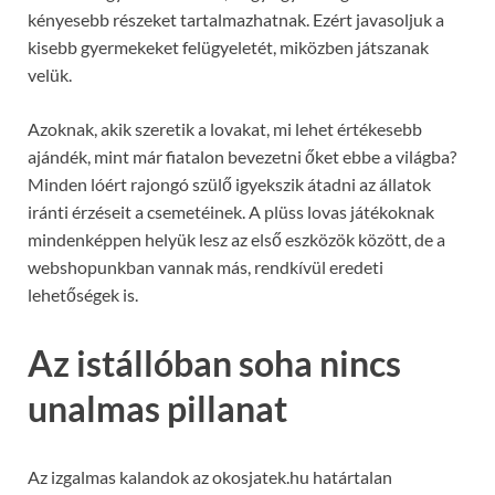
kényesebb részeket tartalmazhatnak. Ezért javasoljuk a
kisebb gyermekeket felügyeletét, miközben játszanak
velük.
Azoknak, akik szeretik a lovakat, mi lehet értékesebb
ajándék, mint már fiatalon bevezetni őket ebbe a világba?
Minden lóért rajongó szülő igyekszik átadni az állatok
iránti érzéseit a csemetéinek. A plüss lovas játékoknak
mindenképpen helyük lesz az első eszközök között, de a
webshopunkban vannak más, rendkívül eredeti
lehetőségek is.
Az istállóban soha nincs
unalmas pillanat
Az izgalmas kalandok az okosjatek.hu határtalan