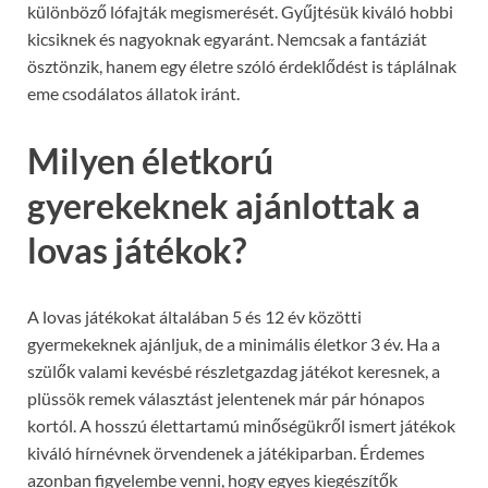
különböző lófajták megismerését. Gyűjtésük kiváló hobbi
kicsiknek és nagyoknak egyaránt. Nemcsak a fantáziát
ösztönzik, hanem egy életre szóló érdeklődést is táplálnak
eme csodálatos állatok iránt.
Milyen életkorú
gyerekeknek ajánlottak a
lovas játékok?
A lovas játékokat általában 5 és 12 év közötti
gyermekeknek ajánljuk, de a minimális életkor 3 év. Ha a
szülők valami kevésbé részletgazdag játékot keresnek, a
plüssök remek választást jelentenek már pár hónapos
kortól. A hosszú élettartamú minőségükről ismert játékok
kiváló hírnévnek örvendenek a játékiparban. Érdemes
azonban figyelembe venni, hogy egyes kiegészítők