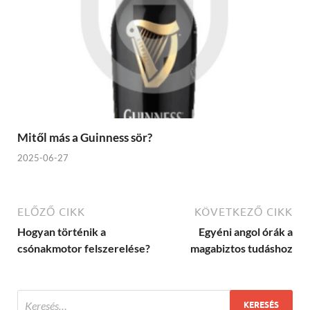
Mitől más a Guinness sör?
2025-06-27
ELŐZŐ CIKK
KÖVETKEZŐ CIKK
Hogyan történik a
Egyéni angol órák a
csónakmotor felszerelése?
magabiztos tudáshoz