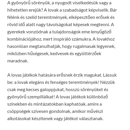
A gyönyörű sörényük, a nyugodt viselkedésük vagy a
hihetetlen erejük? A lovak a szabadságot képviselik. Bár
félénk és szelíd teremtmények, elképesztően erősek és
rövid idő alatt nagy távolságokat képesek megtenni. A
gyerekek vonzódnak a tulajdonságok eme lenyűgöző
kombinációjához, mert inspiráló számukra. A lovakhoz
hasonlóan megtanulhatják, hogy rugalmasak legyenek,
miközben hűségesek, kedvesek és együttérzőek
maradnak.
A lovas játékok hatására erősnek érzik magukat. Lássuk
be: a lovak elegáns és fenséges teremtmények! Nézzük
csak meg kecses galoppjukat, hosszú sörényüket és
gyönyörű szempilláikat! A lovas játékok különböző
színekben és mintázatokban kaphatóak, amire a
csöppségek szívesen gondolnak, amikor művészi
alkotásokat készítenek vagy játékot választanak.