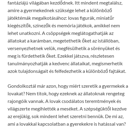
fantáziájú világában kezdődnek. Itt mindent megtalálsz,
amire a gyermekednek szüksége lehet a különböző
játéktémák megalkotásához: lovas figurák, miniatűr
kiegészítők, színezők és memória játékok, amikkel nem
lehet unatkozni. A csöppségek meglátogathatják az
állatokat a karámban, megetethetik őket az istállóban,
versenyezhetnek velük, megfésülhetik a sörényüket és
meg is fürdethetik őket. Ezekkel játszva, részletesen
tanulmányozhatják a kedvenc állataikat, megismerhetik
azok tulajdonságait és felfedezhetik a különböző fajtákat.
Gondolkoztál már azon, hogy miért szeretik a gyermekek a
lovakat? Nem titok, hogy ezeknek az állatoknak rengeteg
rajongóik vannak. A lovak csodálatos teremtmények és
világszerte megihlették a meséket. A szépségüktől kezdve
az erejükig, sok mindent lehet szeretni bennük. De mi az,
ami a lovakkal kapcsolatban a gyerekekre is hatással van?