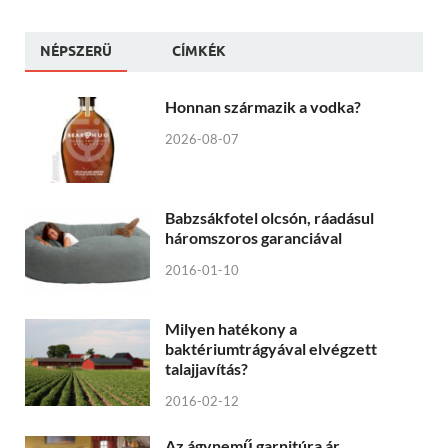
NÉPSZERÜ
CÍMKÉK
Honnan származik a vodka?
2026-08-07
Babzsákfotel olcsón, ráadásul
háromszoros garanciával
2016-01-10
Milyen hatékony a
baktériumtrágyával elvégzett
talajjavítás?
2016-02-12
Az ágynemű garnitúra ár