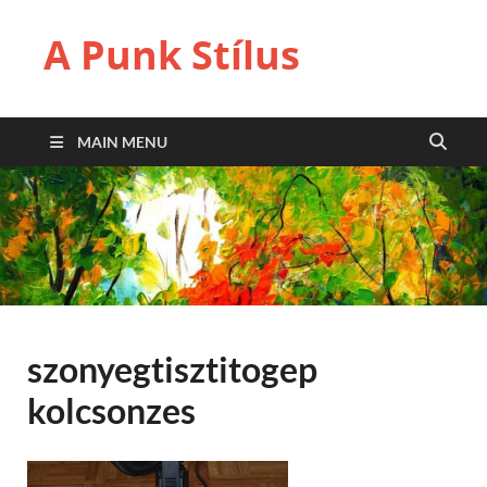
A Punk Stílus
MAIN MENU
szonyegtisztitogep
kolcsonzes