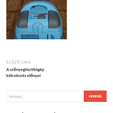
ELŐZŐ CIKK
A szőnyegtisztítógép
kölcsönzés előnyei