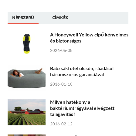
NÉPSZERÜ
CÍMKÉK
A Honeywell Yellow cipő kényelmes
és biztonságos
2026-06-08
Babzsákfotel olcsón, ráadásul
háromszoros garanciával
2016-01-10
Milyen hatékony a
baktériumtrágyával elvégzett
talajjavítás?
2016-02-12