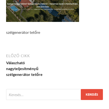
szélgenerátor tetőre
ELŐZŐ CIKK
Válaszható
nagyteljesítményű
szélgenerátor tetőre