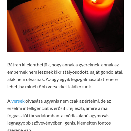
Bátran kijelenthetjük, hogy annak a gyereknek, annak az
embernek nem lesznek kikristályosodott, saját gondolatai,
akik nem olvasnak. Az agy egyik legizgalmasabb trénere
lehet, ha minél több versekkel találkozunk.
A
versek
olvasása ugyanis nem csak az értelmi, de az
érzelmi intelligenciát is erősíti, fejleszti, amire a mai
fogyasztói társadalomban, a média alapú agymosás
legnagyobb szövevényében igenis, kiemelten fontos
szerepe van.