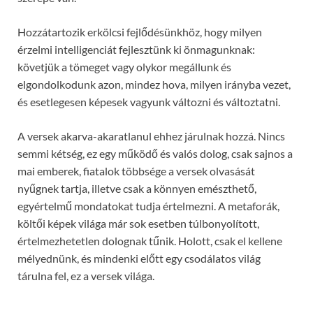
Hozzátartozik erkölcsi fejlődésünkhöz, hogy milyen
érzelmi intelligenciát fejlesztünk ki önmagunknak:
követjük a tömeget vagy olykor megállunk és
elgondolkodunk azon, mindez hova, milyen irányba vezet,
és esetlegesen képesek vagyunk változni és változtatni.
A versek akarva-akaratlanul ehhez járulnak hozzá. Nincs
semmi kétség, ez egy működő és valós dolog, csak sajnos a
mai emberek, fiatalok többsége a versek olvasását
nyűgnek tartja, illetve csak a könnyen emészthető,
egyértelmű mondatokat tudja értelmezni. A metaforák,
költői képek világa már sok esetben túlbonyolított,
értelmezhetetlen dolognak tűnik. Holott, csak el kellene
mélyednünk, és mindenki előtt egy csodálatos világ
tárulna fel, ez a versek világa.