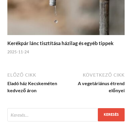
Kerékpár lánc tisztítása házilag és egyéb tippek
2025-11-24
ELŐZŐ CIKK
KÖVETKEZŐ CIKK
Eladó ház Kecskeméten
A vegetáriánus étrend
kedvező áron
előnyei