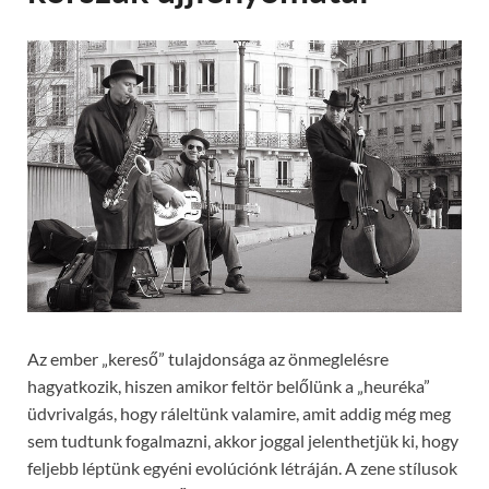
Az ember „kereső” tulajdonsága az önmeglelésre
hagyatkozik, hiszen amikor feltör belőlünk a „heuréka”
üdvrivalgás, hogy ráleltünk valamire, amit addig még meg
sem tudtunk fogalmazni, akkor joggal jelenthetjük ki, hogy
feljebb léptünk egyéni evolúciónk létráján. A zene stílusok