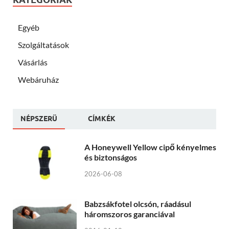
Egyéb
Szolgáltatások
Vásárlás
Webáruház
NÉPSZERÜ
CÍMKÉK
A Honeywell Yellow cipő kényelmes
és biztonságos
2026-06-08
Babzsákfotel olcsón, ráadásul
háromszoros garanciával