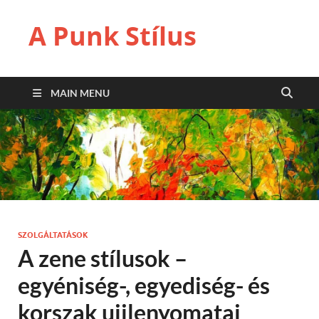
A Punk Stílus
MAIN MENU
SZOLGÁLTATÁSOK
A zene stílusok –
egyéniség-, egyediség- és
korszak ujjlenyomatai