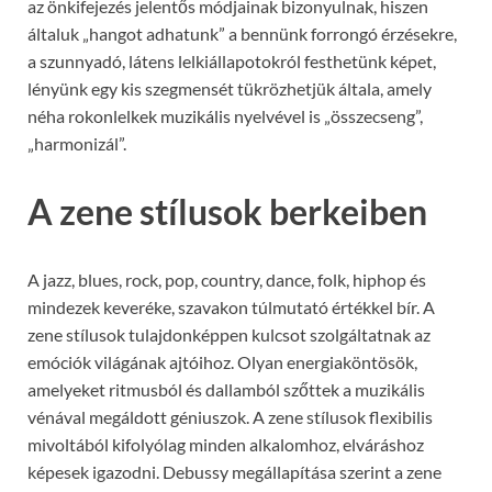
az önkifejezés jelentős módjainak bizonyulnak, hiszen
általuk „hangot adhatunk” a bennünk forrongó érzésekre,
a szunnyadó, látens lelkiállapotokról festhetünk képet,
lényünk egy kis szegmensét tükrözhetjük általa, amely
néha rokonlelkek muzikális nyelvével is „összecseng”,
„harmonizál”.
A zene stílusok berkeiben
A jazz, blues, rock, pop, country, dance, folk, hiphop és
mindezek keveréke, szavakon túlmutató értékkel bír. A
zene stílusok tulajdonképpen kulcsot szolgáltatnak az
emóciók világának ajtóihoz. Olyan energiaköntösök,
amelyeket ritmusból és dallamból szőttek a muzikális
vénával megáldott géniuszok. A zene stílusok flexibilis
mivoltából kifolyólag minden alkalomhoz, elváráshoz
képesek igazodni. Debussy megállapítása szerint a zene