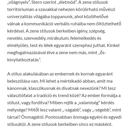
„világnyelv”, Stern szerint „életmód”.
A zene stílusok
territóriumán a szavakkal nehezen körülírható művészi
univerzalitás világába toppanunk, ahol közölhetővé
válnak a kommunikáció verbális ruháiba nem öltöztethető
kérdései. A zene stílusok berkeiben igény, szépség,
nevelés, szenvedély, mirákulum, felemelkedés és
elmélyülés, test és lélek egyaránt szerephez juthat. Kinkel
megfogalmazásával élve a zene nem más, mint „ős-
kinyilatkoztatás”.
A stílus alakulásában az embernek és kornak egyaránt
beleszólása van. Mi lehet a mértékadó abban, amit ma
kánonnak, klasszikusnak és divatnak nevezünk? Mi tesz
választófalat a tradíció és trend közé? Az ember formálja a
stílust, vagy fordítva? Miben rejlik a „valamiség” kérdés
mélysége? Mitől lesz valami „-ságabb”, vagy „-ségebb”, mint
társai? Önmagától. Pontosabban önmaga egyéni és egyedi
stílusától. A zene stílusok berkeiben sincs ez másként.