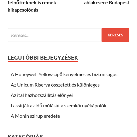
felnőtteknek is remek
ablakcsere Budapest
kikapcsolódás
LEGUTÓBBI BEJEGYZÉSEK
A Honeywell Yellow cipő kényelmes és biztonságos
Az Unicum Riserva összetett és különleges
Az ital házhozszállítás előnyei
Lassítják az idő múlását a szemkörnyékápolók
A Monin szirup eredete
KATEGÓRIÁK