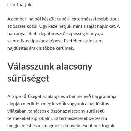
száríthatjuk.
Az emberi hajból készült tupé a legtermészetesebb típus
az összes közül. Úgy kezelhetjük, mint a saját hajunkat. A
hátránya lehet a légáteresztő képesség hiánya, a
szintetikus típushoz képest. Esetében az instant
hajdúsítás árak is többe kerülnek.
Válasszunk alacsony
sűrűséget
A tupé sűrűségét az alapja és a benne lévő haj grammjai
alapján mérik. Ha még kezdők vagyunk a hajdúsítás
világában, tanácsos először az alacsony sűrűségű
termékeket kipróbálni. Ez természetesebbé teszi a
megjelenést és mi magunk is kényelmesebbnek fogjuk