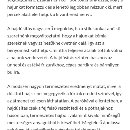
hajunkat formázzuk és a lehető legjobban nézzünk ki, mert
percek alatt elérhetjük a kívánt eredményt.
A hajdúsítás nagyszerű megoldás, ha a stílusunkat anélkül
szeretnénk megváltoztatni, hogy a hajunkat kémiai
szereknek vagy színezőknek vetnénk alá. Így azt a
benyomást kelthetjük, mintha teljesen átalakítottuk volna
a hajunk szerkezetét. A hajdúsítás szintén hasznos az
ünnepi és estélyi frizurákhoz, céges partikra és bármilyen
bulira.
A módszer nagyon természetes eredményt mutat, mivel a
dúsított haj színe megegyezik a fürtök eredeti színével, így
az átmenet teljesen láthatatlan. A parókával ellentétben, a
hajdúsítás csak a fej felső részét fedi és a póthajakhoz
hasonlóan, természetes hajból, valamint kiváló minőségű
mesterséges anyagokból is készülhet. Megfelelő ápolással
sok éven át szolgálhatja elégedett tulajdonosát.