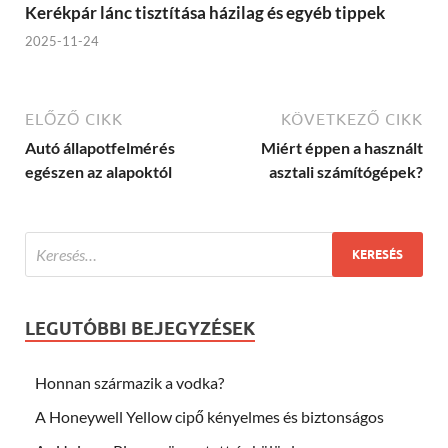
Kerékpár lánc tisztítása házilag és egyéb tippek
2025-11-24
ELŐZŐ CIKK
KÖVETKEZŐ CIKK
Autó állapotfelmérés
Miért éppen a használt
egészen az alapoktól
asztali számítógépek?
LEGUTÓBBI BEJEGYZÉSEK
Honnan származik a vodka?
A Honeywell Yellow cipő kényelmes és biztonságos