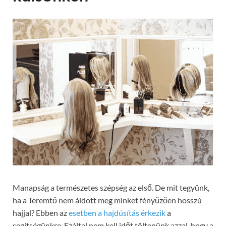
Manapság a természetes szépség az első. De mit tegyünk,
ha a Teremtő nem áldott meg minket fényűzően hosszú
hajjal? Ebben az
esetben a hajdúsítás érkezik
a
segítségünkre. Ezáltal nem kell időt töltenünk azzal, hogy a