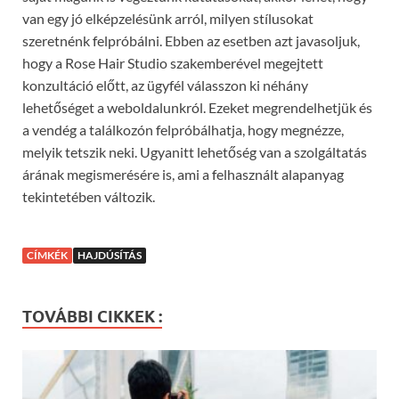
van egy jó elképzelésünk arról, milyen stílusokat
szeretnénk felpróbálni. Ebben az esetben azt javasoljuk,
hogy a Rose Hair Studio szakemberével megejtett
konzultáció előtt, az ügyfél válasszon ki néhány
lehetőséget a weboldalunkról. Ezeket megrendelhetjük és
a vendég a találkozón felpróbálhatja, hogy megnézze,
melyik tetszik neki. Ugyanitt lehetőség van a szolgáltatás
árának megismerésére is, ami a felhasznált alapanyag
tekintetében változik.
CÍMKÉK
HAJDÚSÍTÁS
TOVÁBBI CIKKEK :