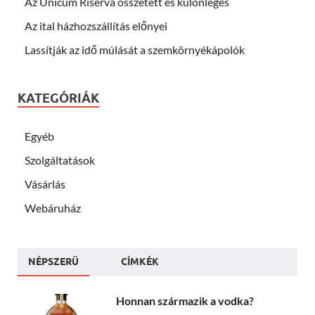
Az Unicum Riserva összetett és különleges
Az ital házhozszállítás előnyei
Lassítják az idő múlását a szemkörnyékápolók
KATEGÓRIÁK
Egyéb
Szolgáltatások
Vásárlás
Webáruház
NÉPSZERÜ
CÍMKÉK
Honnan származik a vodka?