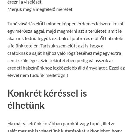
érezni a viselését.
Mérjük meg a megfelelő méretet
Tupé vásárlás előtt mindenképpen érdemes felszerelkezni
egy mérőszalaggal, majd megmérni azt a területet, amit le
akarunk fedni. Tegyük ezt balról jobbra és elölről hátrafelé
a fejünk tetején. Tartsuk szem előtt azt is, hogy a
csatoknak a saját hajhoz való rögzítéséhez még egy extra
centi szükséges. Szín tekintetében pedig válasszuk az
eredeti hajszínünkhöz legközelebb álló árnyalatot. Ezzel az
elvvel nem tudunk melléfogni!
Konkrét kéréssel is
élhetünk
Ha már viseltünk korábban parókát vagy tupét, illetve
saját magunk is végeztünk kutatásokat, akkor lehet, hogy