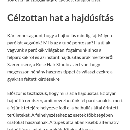
Célzottan hat a hajdúsítás
Kár lenne tagadni, hogy a hajhullás mindig fáj. Milyen
parókát vegyünk? Mi is az a tupé pontosan? Ha újjak
vagyunk a parókák világában, fogalmunk sincs a
félparókákról és az instant hajdúsítás árak mértékéről.
Szerencsére, a Rose Hair Studio azért van, hogy
megosszon néhány hasznos tippet és választ ezekre a
gyakran feltett kérdésekre.
Először is tisztázzuk, hogy mi is az a hajdúsítás. Ez olyan
hajpótló rendszer, amit nevezhetünk fél parókának is, mert
a fejünk tetejére helyezve fedi el a hajhullás által érintett
területeket. A felhelyezéséhez az esetek többségében
csatokat használnak. A tupék általában kisebb alternatív
hajpótlások, mint a parókák. Kifejezetten az