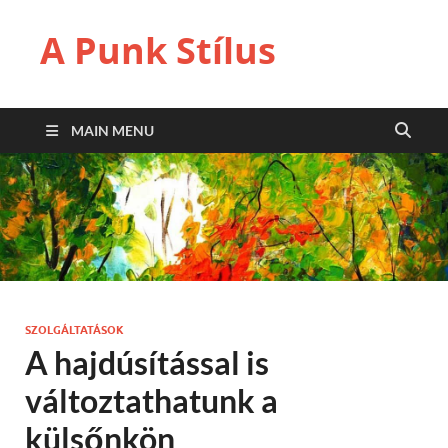
A Punk Stílus
MAIN MENU
SZOLGÁLTATÁSOK
A hajdúsítással is
változtathatunk a
külsőnkön