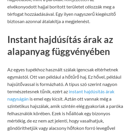
elvékonyodott hajjal borított területet célozzák meg a
térfogat hozzáadásával. Egy ilyen nagyszerű kiegészítő
biztosan azonnal átalakítja a megjelenést.
Instant hajdúsítás árak az
alapanyag függvényében
Az egyes tupékhoz használt szálak igencsak eltérhetnek
egymástól. Ott van például a hőtűrő haj. Ez hővel, például
hajsütővassal is formázható. A típus szó szerint nagyon
természetesnek tűnik, ezért az
instant hajdúsítás árak
nagyságán
is emel egy kicsit. Aztán ott vannak még a
szintetikus hajszálak, amik szintén elég gyakoriak a paróka
felhasználók körében. Ezek is hőállóak egy bizonyos
mértékig, de ez nem azt jelenti, hogy vasalhatjuk,
göndöríthetjük vagy alacsony hőfokon forró levegővel