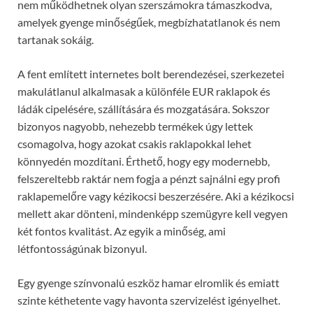
nem működhetnek olyan szerszámokra támaszkodva,
amelyek gyenge minőségűek, megbízhatatlanok és nem
tartanak sokáig.
A fent említett internetes bolt berendezései, szerkezetei
makulátlanul alkalmasak a különféle EUR raklapok és
ládák cipelésére, szállítására és mozgatására. Sokszor
bizonyos nagyobb, nehezebb termékek úgy lettek
csomagolva, hogy azokat csakis raklapokkal lehet
könnyedén mozdítani. Érthető, hogy egy modernebb,
felszereltebb raktár nem fogja a pénzt sajnálni egy profi
raklapemelőre vagy kézikocsi beszerzésére. Aki a kézikocsi
mellett akar dönteni, mindenképp szemügyre kell vegyen
két fontos kvalitást. Az egyik a minőség, ami
létfontosságúnak bizonyul.
Egy gyenge színvonalú eszköz hamar elromlik és emiatt
szinte kéthetente vagy havonta szervizelést igényelhet.