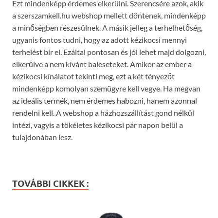
Ezt mindenképp érdemes elkerülni. Szerencsére azok, akik
a szerszamkell.hu webshop mellett döntenek, mindenképp
a minőségben részesülnek. A másik jelleg a terhelhetőség,
ugyanis fontos tudni, hogy az adott kézikocsi mennyi
terhelést bír el. Ezáltal pontosan és jól lehet majd dolgozni,
elkerülve a nem kívánt baleseteket. Amikor az ember a
kézikocsi kínálatot tekinti meg, ezt a két tényezőt
mindenképp komolyan szemügyre kell vegye. Ha megvan
az ideális termék, nem érdemes habozni, hanem azonnal
rendelni kell. A webshop a házhozszállítást gond nélkül
intézi, vagyis a tökéletes kézikocsi pár napon belül a
tulajdonában lesz.
TOVÁBBI CIKKEK :