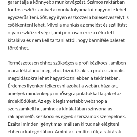
garantálja a könnyebb munkavégzést. Számos raktárban
fontos eszköz, amivel a munkafolyamatot nagyon le lehet
egyszerűsíteni. Sőt, egy ilyen eszközzel a balesetveszélyt is
csökkenteni lehet. Mivel a munkás az emelést és szállítást
olyan eszközzel végzi, ami pontosan erre a célra lett
kitalálva és nem kell tartani attól, hogy bármiféle baleset
történhet.
Természetesen ehhez szükséges a profi kézikocsi, amiben
maradéktalanul meg lehet bízni. Csakis a professzionális
megoldásokra lehet hagyatkozni ebben a tekintetben.
Érdemes ilyenkor felkeresni azokat a webáruházakat,
amelyek mindenképp minőségi ajánlatokkal látják el az
érdeklődőket. Az egyik legismertebb webshop a
szerszamkell.hu, aminek a kínálatában színvonalas
raklapemelő, kézikocsi és egyéb szerszámok szerepelnek.
Ezáltal minden igényt maximálisan ki tudnak elégíteni
ebben a kategóriában. Amint azt említettük, a raktárak