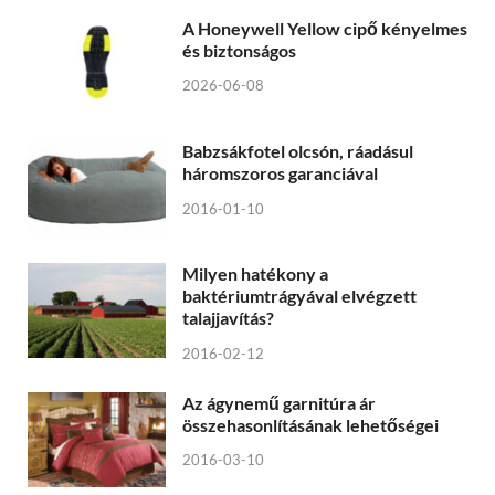
A Honeywell Yellow cipő kényelmes
és biztonságos
2026-06-08
Babzsákfotel olcsón, ráadásul
háromszoros garanciával
2016-01-10
Milyen hatékony a
baktériumtrágyával elvégzett
talajjavítás?
2016-02-12
Az ágynemű garnitúra ár
összehasonlításának lehetőségei
2016-03-10