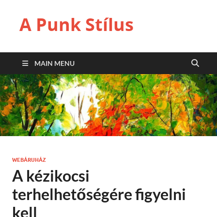
A Punk Stílus
MAIN MENU
WEBÁRUHÁZ
A kézikocsi
terhelhetőségére figyelni
kell