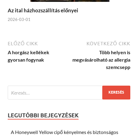
Az ital házhozszállítás előnyei
2026-03-01
ELŐZŐ CIKK
KÖVETKEZŐ CIKK
A horgász kellékek
Több helyen is
gyorsan fogynak
megvásárolható az allergia
szemcsepp
LEGUTÓBBI BEJEGYZÉSEK
A Honeywell Yellow cipő kényelmes és biztonságos