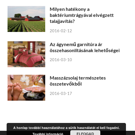
Milyen hatékony a
baktériumtrágyával elvégzett
talajjavítás?
2016-02-12
Az ágynemű garnitúra ár
összehasonlításának lehetőségei
2016-03-10
Masszázsolaj természetes
összetevőkből
2016-03-17
A honlap további használatához a sütik használatát el kell fogadni.
ELFOGAD
További információ