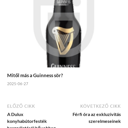
Mitől más a Guinness sör?
2025-06-27
ELŐZŐ CIKK
KÖVETKEZŐ CIKK
A Dulux
Férfi óra az exkluzivitás
konyhabútorfesték
szerelmeseinek
használatáról bővebben