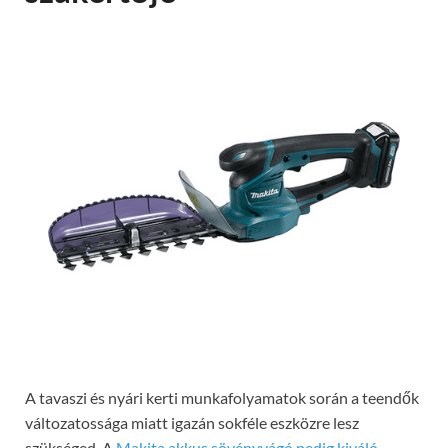
A tavaszi és nyári kerti munkafolyamatok során a teendők
változatossága miatt igazán sokféle eszközre lesz
szükséged. A
Makita akkus sövényvágó pedig kiváló