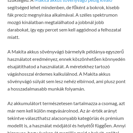
segítséged lehet mindenben, de főként a bokrok, kisebb
fák precíz megnyírása alkalmával. A széles spektrumon
mozgó kínálatban megtalálhatod a jobbnál jobb
darabokat, így egy percet sem kell aggódnod a felhozatal
miatt.
A Makita akkus sövényvágó bármelyik példánya egyszerű
használatot eredményez, ennek köszönhetően könnyedén
elsajátíthatod a használatát. A méretekhez tartozó
vágáshosszal érdemes kalkulálnod. A Makita akkus
sövényvágó súlyát sem lesz nehéz elbírnod, ami plusz pont
a hosszadalmasabb munkák folyamán.
Az akkumulátort természetesen tartalmazza a csomag, azt
már nem kell külön megvásárolnod. Az ár-érték arányt
tekintve választhatsz alacsonyabb kategóriás és prémium
modellt is, a használat módjától és helyétől függően. Annyi
bizonyos, hogy éveken át megállja majd a helyét, ezáltal