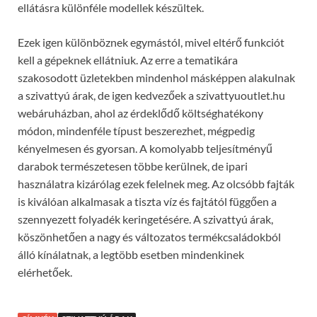
ellátásra különféle modellek készültek.
Ezek igen különböznek egymástól, mivel eltérő funkciót
kell a gépeknek ellátniuk. Az erre a tematikára
szakosodott üzletekben mindenhol másképpen alakulnak
a szivattyú árak, de igen kedvezőek a szivattyuoutlet.hu
webáruházban, ahol az érdeklődő költséghatékony
módon, mindenféle típust beszerezhet, mégpedig
kényelmesen és gyorsan. A komolyabb teljesítményű
darabok természetesen többe kerülnek, de ipari
használatra kizárólag ezek felelnek meg. Az olcsóbb fajták
is kiválóan alkalmasak a tiszta víz és fajtától függően a
szennyezett folyadék keringetésére. A szivattyú árak,
köszönhetően a nagy és változatos termékcsaládokból
álló kínálatnak, a legtöbb esetben mindenkinek
elérhetőek.