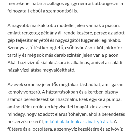
mértékénél határ a csillagos ég, így nem árt átböngészni a
felhozatalt ebből a szempontból is.
A nagyobb márkák több modellel jelen vannak a piacon,
emiatt rengeteg példány áll rendelkezésre, persze az adott
gép teljesítményétől és nagyságától függenek leginkább.
Szennyvíz, fűtési keringtető, csőbúvár, ásott kút, hidrofor
tartály és még sok más darab szintén jelen van a piacon.
Akár házi vízmű kialakítására is alkalmas, amivel a családi
házak vízellátása megvalósítható.
Az évek során ez jelentős megtakarítást adhat, ami igazán
komoly vonzerő. A háztartásokban és a kertben bizony
számos berendezést kell használni. Ezek egyike a pumpa,
ami sokféle területen képviselteti magát, de az sem
mindegy, hogy az adott elárusítóhelyen, ahol a berendezés
beszerzésre kerül,
miként alakulnak a szivattyú árak
. A
fűtésre és a locsolásra, a szennyvíz kezelésére és az ivóvíz