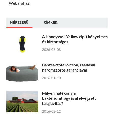
Webáruház
NÉPSZERÜ
CÍMKÉK
A Honeywell Yellow cipő kényelmes
és biztonságos
2026-06-08
Babzsákfotel olcsón, ráadásul
háromszoros garanciával
2016-01-10
Milyen hatékony a
baktériumtrágyával elvégzett
talajjavítás?
2016-02-12