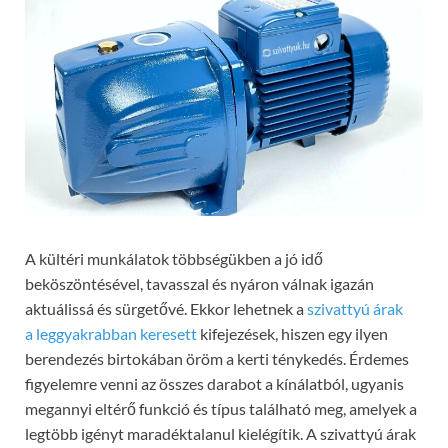
A kültéri munkálatok többségükben a jó idő
beköszöntésével, tavasszal és nyáron válnak igazán
aktuálissá és sürgetővé. Ekkor lehetnek a
szivattyú árak
a leggyakrabban keresett
kifejezések, hiszen egy ilyen
berendezés birtokában öröm a kerti ténykedés. Érdemes
figyelemre venni az összes darabot a kínálatból, ugyanis
megannyi eltérő funkció és típus található meg, amelyek a
legtöbb igényt maradéktalanul kielégítik. A szivattyú árak