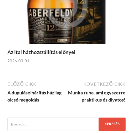
Az ital házhozszállítás előnyei
2026-03-01
ELŐZŐ CIKK
KÖVETKEZŐ CIKK
A duguláselhárítás házilag
Munka ruha, ami egyszerre
olcsó megoldás
praktikus és divatos!