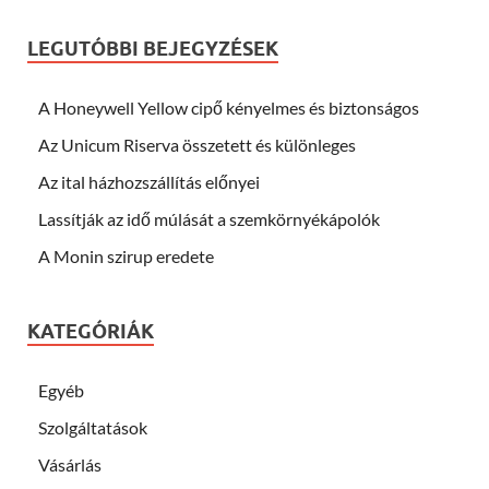
LEGUTÓBBI BEJEGYZÉSEK
A Honeywell Yellow cipő kényelmes és biztonságos
Az Unicum Riserva összetett és különleges
Az ital házhozszállítás előnyei
Lassítják az idő múlását a szemkörnyékápolók
A Monin szirup eredete
KATEGÓRIÁK
Egyéb
Szolgáltatások
Vásárlás