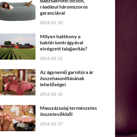
Babzsákfotel olcsón,
ráadásul háromszoros
garanciával
2016-01-10
Milyen hatékony a
baktériumtrágyával
elvégzett talajjavítás?
2016-02-12
Az ágynemű garnitúra ár
összehasonlításának
lehetőségei
2016-03-10
Masszázsolaj természetes
összetevőkből
2016-03-17