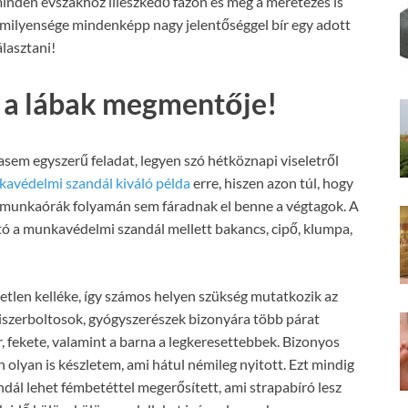
minden évszakhoz illeszkedő fazon és még a méretezés is
milyensége mindenképp nagy jelentőséggel bír egy adott
lasztani!
 a lábak megmentője!
asem egyszerű feladat, legyen szó hétköznapi viseletről
avédelmi szandál kiváló példa
erre, hiszen azon túl, hogy
 munkaórák folyamán sem fáradnak el benne a végtagok. A
ó a munkavédelmi szandál mellett bakancs, cipő, klumpa,
tlen kelléke, így számos helyen szükség mutatkozik az
iszerboltosok, gyógyszerészek bizonyára több párat
r, fekete, valamint a barna a legkeresettebbek. Bizonyos
 olyan is készletem, ami hátul némileg nyitott. Ezt mindig
dál lehet fémbetéttel megerősített, ami strapabíró lesz