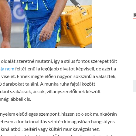
dalát szeretné mutatni, így a stílus fontos szerepet tölt
ája nem
feltétlenül a legújabb divatot képviseli, de azért a
iselet. Ennek megfelelően nagyon sokszínű a választék,
ő darabokat találni. A munka ruha fajtái között
ldául szakácsok, ácsok, villanyszerelőknek készült
ég lábbelik is.
kényelem elsődleges szempont, hiszen sok-sok munkaórán
szetesen a funkcionalitás szintén kimagaslóan hangsúlyos
kínálatból, beltéri vagy kültéri munkavégzéshez.