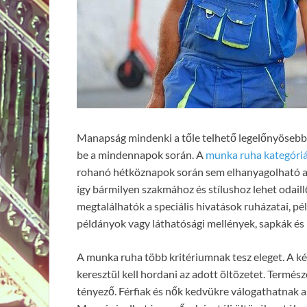
Manapság mindenki a tőle telhető legelőnyösebb ol
be a mindennapok során. A
munka ruha kategóri
rohanó hétköznapok során sem elhanyagolható a v
így bármilyen szakmához és stílushoz lehet odaill
megtalálhatók a speciális hivatások ruházatai, pé
példányok vagy láthatósági mellények, sapkák és m
A munka ruha több kritériumnak tesz eleget. A 
keresztül kell hordani az adott öltözetet. Termé
tényező. Férfiak és nők kedvükre válogathatnak a 