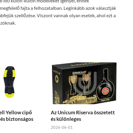
bb idő külön-külön modelleket igényel, ennek
gfelelő fajta a felhozatalban. Leginkább azok választják
ábfejük szellőzése. Viszont vannak olyan esetek, ahol ezt a
ozóknak.
l Yellow cipő
Az Unicum Riserva összetett
és biztonságos
és különleges
2026-06-01