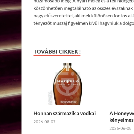
huzamosabb ideig. A nyári meleg és a téli hidege
köszönhetően megtalálható az összes évszaknak me
nagy előszeretettel, akiknek különösen fontos a l
tényezőt muszáj figyelmen kívül hagyniuk a dolg
TOVÁBBI CIKKEK :
Honnan származik a vodka?
A Honeywel
kényelmes 
2026-08-07
2026-06-08