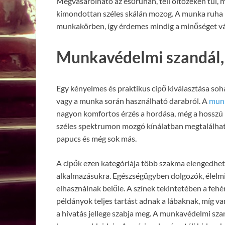
Megvásárolható az esőruhán, téli öltözéken túl, 
kimondottan széles skálán mozog. A munka ruha 
munkakörben, így érdemes mindig a minőséget vá
Munkavédelmi szandál,
Egy kényelmes és praktikus cipő kiválasztása soh
vagy a munka során használható darabról. A
munk
nagyon komfortos érzés a hordása, még a hosszú
széles spektrumon mozgó kínálatban megtalálhat
papucs és még sok más.
A cipők ezen kategóriája több szakma elengedhete
alkalmazásukra. Egészségügyben dolgozók, élelm
elhasználnak belőle. A színek tekintetében a fehé
példányok teljes tartást adnak a lábaknak, míg van
a hivatás jellege szabja meg. A munkavédelmi szan