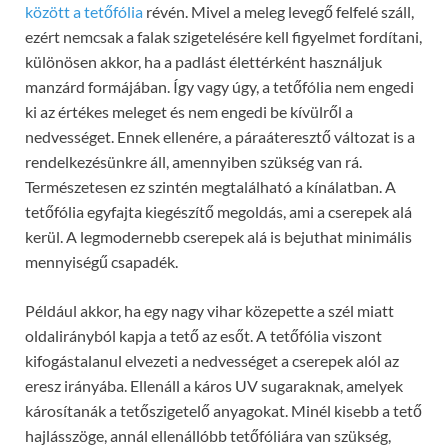
között a tetőfólia
révén. Mivel a meleg levegő felfelé száll,
ezért nemcsak a falak szigetelésére kell figyelmet fordítani,
különösen akkor, ha a padlást élettérként használjuk
manzárd formájában. Így vagy úgy, a tetőfólia nem engedi
ki az értékes meleget és nem engedi be kívülről a
nedvességet. Ennek ellenére, a páraáteresztő változat is a
rendelkezésünkre áll, amennyiben szükség van rá.
Természetesen ez szintén megtalálható a kínálatban. A
tetőfólia egyfajta kiegészítő megoldás, ami a cserepek alá
kerül. A legmodernebb cserepek alá is bejuthat minimális
mennyiségű csapadék.
Például akkor, ha egy nagy vihar közepette a szél miatt
oldalirányból kapja a tető az esőt. A tetőfólia
viszont
kifogástalanul elvezeti a nedvességet a cserepek alól az
eresz irányába. Ellenáll a káros UV sugaraknak, amelyek
károsítanák a tetőszigetelő anyagokat. Minél kisebb a tető
hajlásszöge, annál ellenállóbb tetőfóliára van szükség,