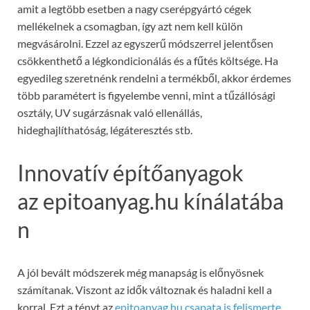
amit a legtöbb esetben a nagy cserépgyártó cégek
mellékelnek a csomagban, így azt nem kell külön
megvásárolni. Ezzel az egyszerű módszerrel jelentősen
csökkenthető a légkondicionálás és a fűtés költsége. Ha
egyedileg szeretnénk rendelni a termékből, akkor érdemes
több paramétert is figyelembe venni, mint a tűzállósági
osztály, UV sugárzásnak való ellenállás,
hideghajlíthatóság, légáteresztés stb.
Innovatív építőanyagok
az epitoanyag.hu kínálatába
n
A jól bevált módszerek még manapság is előnyösnek
számítanak. Viszont az idők változnak és haladni kell a
korral. Ezt a tényt az
epitoanyag.hu csapata is felismerte
,