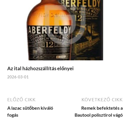
Az ital házhozszállítás előnyei
2026-03-01
ELŐZŐ CIKK
KÖVETKEZŐ CIKK
A lazac sütőben kiváló
Remek befektetés a
fogás
Bautool polisztirol vágó