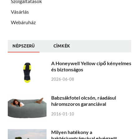
Szolgáltatások
Vásárlás
Webáruház
NÉPSZERÜ
CÍMKÉK
A Honeywell Yellow cipő kényelmes
és biztonságos
2026-06-08
Babzsákfotel olcsón, ráadásul
háromszoros garanciával
2016-01-10
Milyen hatékony a
baktériumtrágyával elvégzett