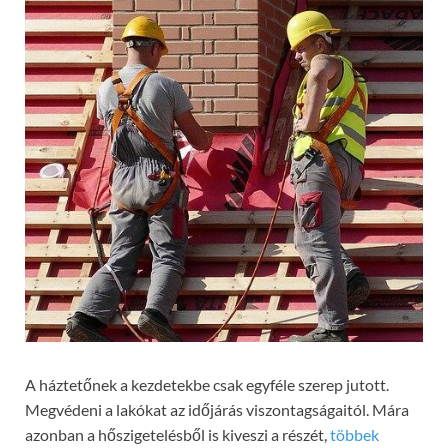
A háztetőnek a kezdetekbe csak egyféle szerep jutott.
Megvédeni a lakókat az időjárás viszontagságaitól. Mára
azonban a hőszigetelésből is kiveszi a részét,
többek