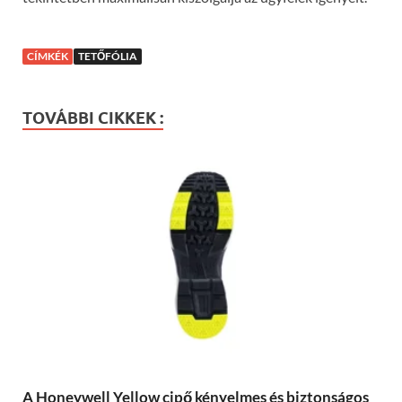
CÍMKÉK
TETŐFÓLIA
TOVÁBBI CIKKEK :
A Honeywell Yellow cipő kényelmes és biztonságos