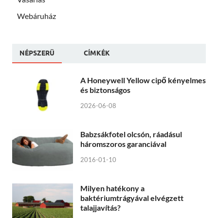
Webáruház
NÉPSZERÜ
CÍMKÉK
A Honeywell Yellow cipő kényelmes
és biztonságos
2026-06-08
Babzsákfotel olcsón, ráadásul
háromszoros garanciával
2016-01-10
Milyen hatékony a
baktériumtrágyával elvégzett
talajjavítás?