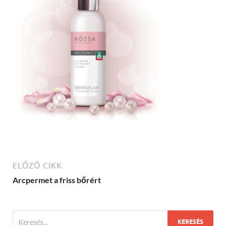
ELŐZŐ CIKK
Arcpermet a friss bőrért