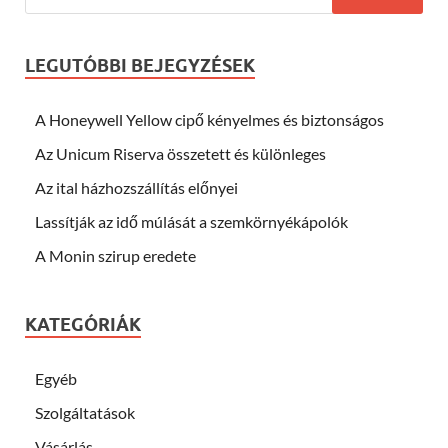
LEGUTÓBBI BEJEGYZÉSEK
A Honeywell Yellow cipő kényelmes és biztonságos
Az Unicum Riserva összetett és különleges
Az ital házhozszállítás előnyei
Lassítják az idő múlását a szemkörnyékápolók
A Monin szirup eredete
KATEGÓRIÁK
Egyéb
Szolgáltatások
Vásárlás