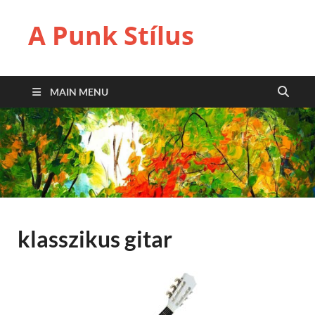
A Punk Stílus
MAIN MENU
klasszikus gitar