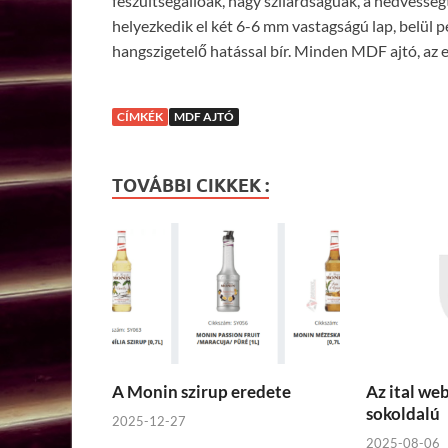
feszültségállóak, nagy szilárdságúak, a nedvesség
helyezkedik el két 6-6 mm vastagságú lap, belül
hangszigetelő hatással bír. Minden MDF ajtó, az e
CÍMKÉK
MDF AJTÓ
TOVÁBBI CIKKEK :
A Monin szirup eredete
Az ital we
sokoldalú
2025-12-27
2025-08-06