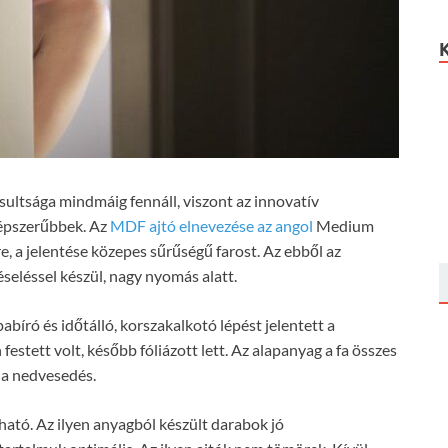
sultsága mindmáig fennáll, viszont az innovatív
népszerűbbek. Az
MDF ajtó elnevezése az angol
Medium
re, a jelentése közepes sűrűségű farost. Az ebből az
seléssel készül, nagy nyomás alatt.
ró és időtálló, korszakalkotó lépést jelentett a
estett volt, később fóliázott lett. Az alapanyag a fa összes
, a nedvesedés.
ható. Az ilyen anyagból készült darabok jó