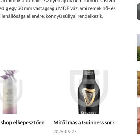
tartalmuk optimális. Az ilyen ajtók nem tömörek. Kívül
 pedig egy 30 mm vastagságú MDF váz, ami remek hő- és
llenállósága ellenére, könnyű súllyal rendelkezik.
bshop elképesztően
Mitől más a Guinness sör?
2025-06-27