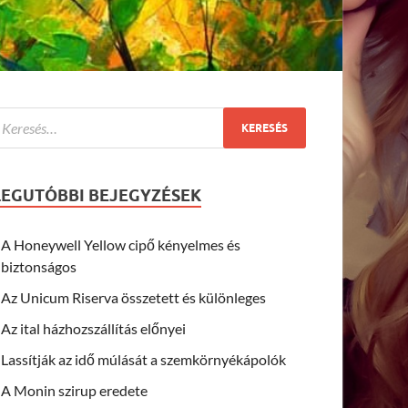
LEGUTÓBBI BEJEGYZÉSEK
A Honeywell Yellow cipő kényelmes és
biztonságos
Az Unicum Riserva összetett és különleges
Az ital házhozszállítás előnyei
Lassítják az idő múlását a szemkörnyékápolók
A Monin szirup eredete