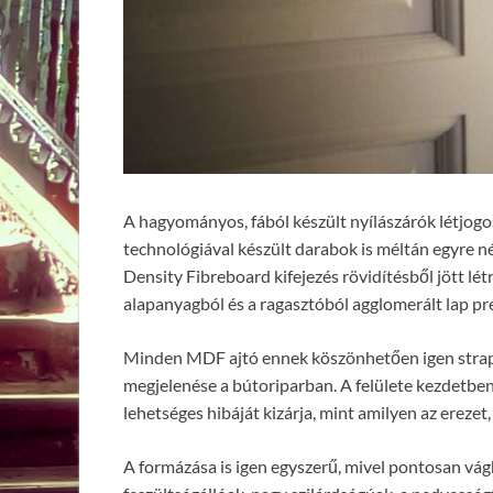
A hagyományos, fából készült nyílászárók létjogo
technológiával készült darabok is méltán egyre 
Density Fibreboard kifejezés rövidítésből jött lét
alapanyagból és a ragasztóból agglomerált lap pré
Minden MDF ajtó ennek köszönhetően igen strapabí
megjelenése a bútoriparban. A felülete kezdetben f
lehetséges hibáját kizárja, mint amilyen az erezet
A formázása is igen egyszerű, mivel pontosan vág