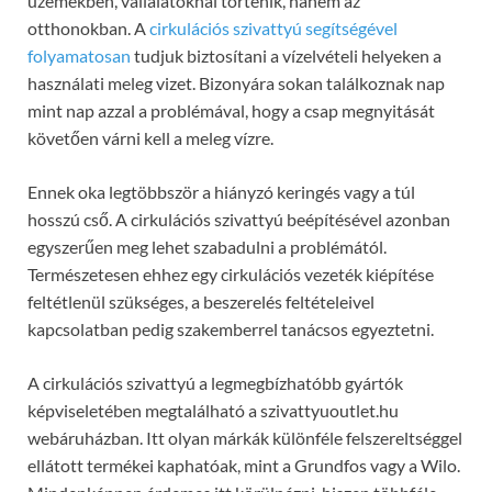
üzemekben, vállalatoknál történik, hanem az
otthonokban. A
cirkulációs szivattyú segítségével
folyamatosan
tudjuk biztosítani a vízelvételi helyeken a
használati meleg vizet. Bizonyára sokan találkoznak nap
mint nap azzal a problémával, hogy a csap megnyitását
követően várni kell a meleg vízre.
Ennek oka legtöbbször a hiányzó keringés vagy a túl
hosszú cső. A cirkulációs szivattyú beépítésével azonban
egyszerűen meg lehet szabadulni a problémától.
Természetesen ehhez egy cirkulációs vezeték kiépítése
feltétlenül szükséges, a beszerelés feltételeivel
kapcsolatban pedig szakemberrel tanácsos egyeztetni.
A cirkulációs szivattyú a legmegbízhatóbb gyártók
képviseletében megtalálható a szivattyuoutlet.hu
webáruházban. Itt olyan márkák különféle felszereltséggel
ellátott termékei kaphatóak, mint a Grundfos vagy a Wilo.