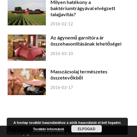
Milyen hatékony a
baktériumtrágyával elvégzett
talajjavítás?
2016-02-12
Az ágynemű garnitúra ár
összehasonlításának lehetőségei
2016-03-10
Masszázsolaj természetes
összetevőkből
2016-03-17
A honlap további használatához a sütik használatát el kell fogadni.
ELFOGAD
További információ
Minden jog fenntartva © 2026
A Punk Stílus
.