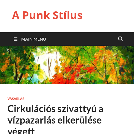
A Punk Stílus
MAIN MENU
VÁSÁRLÁS
Cirkulációs szivattyú a
vízpazarlás elkerülése
végett