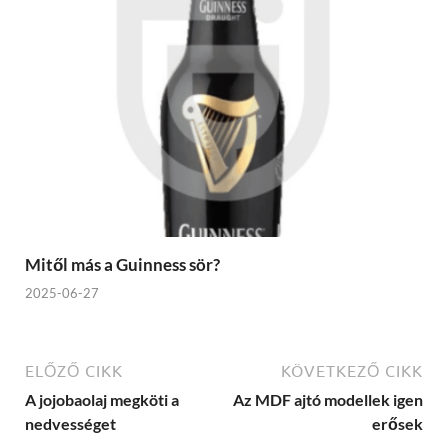
Mitől más a Guinness sör?
2025-06-27
ELŐZŐ CIKK
KÖVETKEZŐ CIKK
A jojobaolaj megköti a
Az MDF ajtó modellek igen
nedvességet
erősek