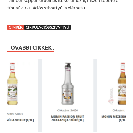
Mindenképpen érdemes itt körülnézni, hiszen többféle
típusú cirkulációs szivattyú is elérhető.
CÍMKÉK
CIRKULÁCIÓS SZIVATTYÚ
TOVÁBBI CIKKEK :