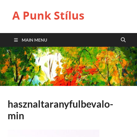
A Punk Stílus
MAIN MENU
hasznaltaranyfulbevalo-
min