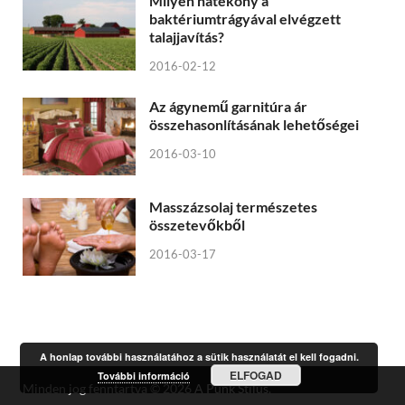
Milyen hatékony a
baktériumtrágyával elvégzett
talajjavítás?
2016-02-12
Az ágynemű garnitúra ár
összehasonlításának lehetőségei
2016-03-10
Masszázsolaj természetes
összetevőkből
2016-03-17
A honlap további használatához a sütik használatát el kell fogadni.
ELFOGAD
További információ
Minden jog fenntartva © 2026
A Punk Stílus
.