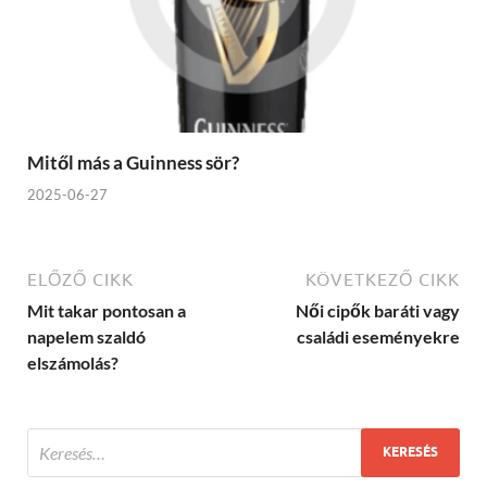
Mitől más a Guinness sör?
2025-06-27
ELŐZŐ CIKK
KÖVETKEZŐ CIKK
Mit takar pontosan a
Női cipők baráti vagy
napelem szaldó
családi eseményekre
elszámolás?