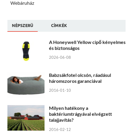
Webáruház
NÉPSZERÜ
CÍMKÉK
A Honeywell Yellow cipő kényelmes
és biztonságos
2026-06-08
Babzsákfotel olcsón, ráadásul
háromszoros garanciával
2016-01-10
Milyen hatékony a
baktériumtrágyával elvégzett
talajjavítás?
2016-02-12