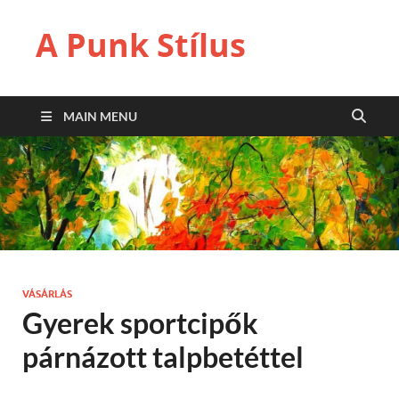
A Punk Stílus
MAIN MENU
VÁSÁRLÁS
Gyerek sportcipők
párnázott talpbetéttel