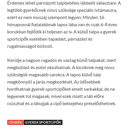
Érdemes lehet párnázott talpbetétes lábbelit választani. A
legtöbb gyerkőcnek nincs szüksége speciális ívtámaszra,
ezért ez nem muszáj szempont legyen. Minden 16
hónaposnál fiatalabbnak lapos lába van és csak 6-8 éves
korukban fejlődik ki teljesen az ív. A külső talpa a gyerek
sportcipők esetében tapadást, párnázást és
rugalmasságot biztosít.
Kerülje a nagyon ragadós és vastag külső talpakat, mert
megbotlást és esést okozhatnak. A kicsiknek még nincs
szükségük magasabb sarokra. A lapos külső talp
megkönnyíti a járás megkezdését. Az idősebbek
hordhatnak gyerek sportcipőket emelt sarkakkal, de ne
legyenek túl magasak, mivel ezek miatt a láb előre
csúszhat és a lábujjak a cipő belsejéhez préselődhetnek.
CÍMKÉK
GYEREK SPORTCIPŐK