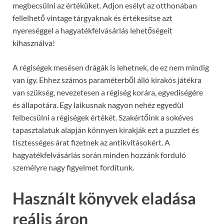
megbecsülni az értéküket. Adjon esélyt az otthonában
fellelhető vintage tárgyaknak és értékesítse azt
nyereséggel a hagyatékfelvásárlás lehetőségeit
kihasználva!
A régiségek mesésen drágák is lehetnek, de ez nem mindig
van így. Ehhez számos paraméterből álló kirakós játékra
van szükség, nevezetesen a régiség korára, egyediségére
és állapotára. Egy laikusnak nagyon nehéz egyedül
felbecsülni a régiségek értékét. Szakértőink a sokéves
tapasztalatuk alapján könnyen kirakják ezt a puzzlet és
tisztességes árat fizetnek az antikvitásokért. A
hagyatékfelvásárlás során minden hozzánk forduló
személyre nagy figyelmet fordítunk.
Használt könyvek eladása
reális áron