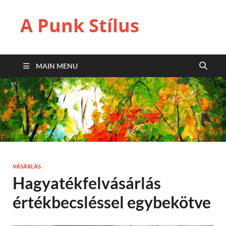
A Punk Stílus
MAIN MENU
VÁSÁRLÁS
Hagyatékfelvásárlás
értékbecsléssel egybekötve