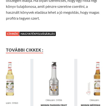
összegért eladja. Ha olyan szerencsés, hogy egy ritka régi
könyv tulajdonosa, amit pénzre szeretne cserélni, a
használt könyvek eladása lehet a jó megoldás, hogy magas
profitra tegyen szert.
CÍMKÉK
HAGYATÉKFELVÁSÁRLÁS
TOVÁBBI CIKKEK :