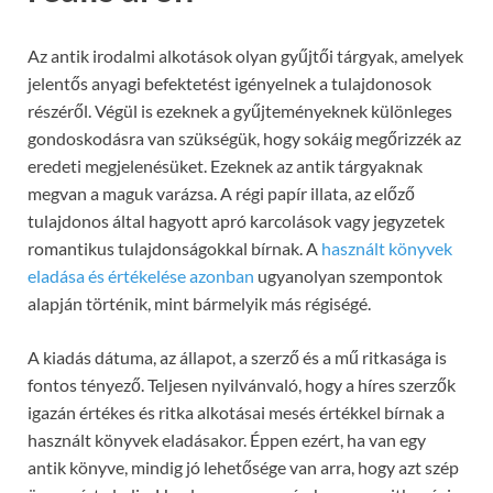
Az antik irodalmi alkotások olyan gyűjtői tárgyak, amelyek
jelentős anyagi befektetést igényelnek a tulajdonosok
részéről. Végül is ezeknek a gyűjteményeknek különleges
gondoskodásra van szükségük, hogy sokáig megőrizzék az
eredeti megjelenésüket. Ezeknek az antik tárgyaknak
megvan a maguk varázsa. A régi papír illata, az előző
tulajdonos által hagyott apró karcolások vagy jegyzetek
romantikus tulajdonságokkal bírnak. A
használt könyvek
eladása és értékelése azonban
ugyanolyan szempontok
alapján történik, mint bármelyik más régiségé.
A kiadás dátuma, az állapot, a szerző és a mű ritkasága is
fontos tényező. Teljesen nyilvánvaló, hogy a híres szerzők
igazán értékes és ritka alkotásai mesés értékkel bírnak a
használt könyvek eladásakor. Éppen ezért, ha van egy
antik könyve, mindig jó lehetősége van arra, hogy azt szép