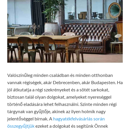
Valószínűleg minden családban és minden otthonban
vannak régiségek, akár Debrecenben, akár Budapesten. Ha
jól átkutatja a régi szekrényeket és a sötét sarkokat,
biztosan talál olyan dolgokat, amelyeket nyereséggel
történő eladására lehet felhasználni. Szinte minden régi
tárgynak van gyűjtője, akinek az ilyen holmik nagy
jelentőséggel bírnak. A
hagyatékfelvásárlás során
összegyűjtjük
ezeket a dolgokat és segítünk Önnek