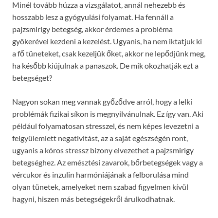
Minél tovább húzza a vizsgálatot, annál nehezebb és
hosszabb lesz a gyógyulási folyamat. Ha fennáll a
pajzsmirigy betegség, akkor érdemes a probléma
gyökerével kezdeni a kezelést. Ugyanis, ha nem iktatjuk ki
a fő tüneteket, csak kezeljük őket, akkor ne lepődjünk meg,
ha később kiújulnak a panaszok. De mik okozhatják ezt a
betegséget?
Nagyon sokan meg vannak győződve arról, hogy a lelki
problémák fizikai síkon is megnyilvánulnak. Ez így van. Aki
például folyamatosan stresszel, és nem képes levezetni a
felgyülemlett negativitást, az a saját egészségén ront,
ugyanis a kóros stressz bizony elvezethet a pajzsmirigy
betegséghez. Az emésztési zavarok, bőrbetegségek vagy a
vércukor és inzulin harmóniájának a felborulása mind
olyan tünetek, amelyeket nem szabad figyelmen kívül
hagyni, hiszen más betegségekről árulkodhatnak.