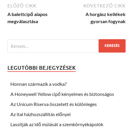
ELŐZŐ CIKK
KÖVETKEZŐ CIKK
A balettcipő alapos
A horgász kellékek
megválasztása
gyorsan fogynak
LEGUTÓBBI BEJEGYZÉSEK
Honnan származik a vodka?
A Honeywell Yellow cipő kényelmes és biztonságos
Az Unicum Riserva összetett és különleges
Az ital házhozszállítás előnyei
Lassítják az idő múlását a szemkörnyékápolók