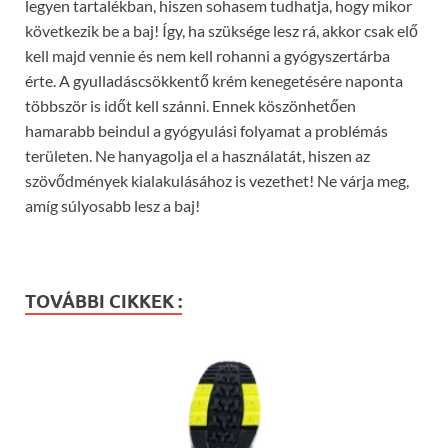
legyen tartalékban, hiszen sohasem tudhatja, hogy mikor
következik be a baj! Így, ha szüksége lesz rá, akkor csak elő
kell majd vennie és nem kell rohanni a gyógyszertárba
érte. A gyulladáscsökkentő krém kenegetésére naponta
többször is időt kell szánni. Ennek köszönhetően
hamarabb beindul a gyógyulási folyamat a problémás
területen. Ne hanyagolja el a használatát, hiszen az
szövődmények kialakulásához is vezethet! Ne várja meg,
amíg súlyosabb lesz a baj!
TOVÁBBI CIKKEK :