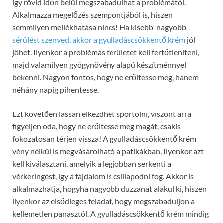
így rövid időn belül megszabadulhat a problémától.
Alkalmazza megelőzés szempontjából is, hiszen
semmilyen mellékhatása nincs! Ha kisebb-nagyobb
sérülést szenved, akkor a gyulladáscsökkentő krém
jól
jöhet. Ilyenkor a problémás területet kell fertőtleníteni,
majd valamilyen gyógynövény alapú készítménnyel
bekenni. Nagyon fontos, hogy ne erőltesse meg, hanem
néhány napig pihentesse.
Ezt követően lassan elkezdhet sportolni, viszont arra
figyeljen oda, hogy ne erőltesse meg magát, csakis
fokozatosan térjen vissza! A gyulladáscsökkentő krém
vény nélkül is megvásárolható a patikákban. Ilyenkor azt
kell kiválasztani, amelyik a legjobban serkenti a
vérkeringést, így a fájdalom is csillapodni fog. Akkor is
alkalmazhatja, hogyha nagyobb duzzanat alakul ki, hiszen
ilyenkor az elsődleges feladat, hogy megszabaduljon a
kellemetlen panasztól. A gyulladáscsökkentő krém mindig