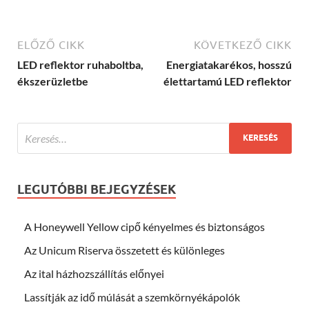
ELŐZŐ CIKK
KÖVETKEZŐ CIKK
LED reflektor ruhaboltba,
Energiatakarékos, hosszú
ékszerüzletbe
élettartamú LED reflektor
LEGUTÓBBI BEJEGYZÉSEK
A Honeywell Yellow cipő kényelmes és biztonságos
Az Unicum Riserva összetett és különleges
Az ital házhozszállítás előnyei
Lassítják az idő múlását a szemkörnyékápolók