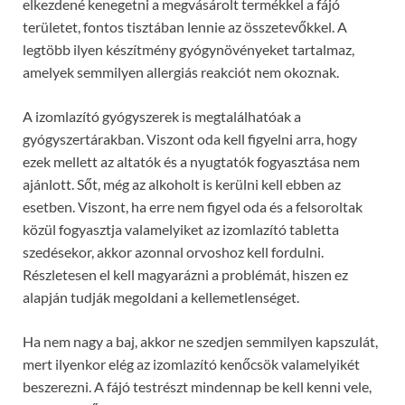
elkezdené kenegetni a megvásárolt termékkel a fájó
területet, fontos tisztában lennie az összetevőkkel. A
legtöbb ilyen készítmény gyógynövényeket tartalmaz,
amelyek semmilyen allergiás reakciót nem okoznak.
A izomlazító gyógyszerek is megtalálhatóak a
gyógyszertárakban. Viszont oda kell figyelni arra, hogy
ezek mellett az altatók és a nyugtatók fogyasztása nem
ajánlott. Sőt, még az alkoholt is kerülni kell ebben az
esetben. Viszont, ha erre nem figyel oda és a felsoroltak
közül fogyasztja valamelyiket az izomlazító tabletta
szedésekor, akkor azonnal orvoshoz kell fordulni.
Részletesen el kell magyarázni a problémát, hiszen ez
alapján tudják megoldani a kellemetlenséget.
Ha nem nagy a baj, akkor ne szedjen semmilyen kapszulát,
mert ilyenkor elég az izomlazító kenőcsök valamelyikét
beszerezni. A fájó testrészt mindennap be kell kenni vele,