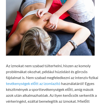
Az izmokat nem szabad túlterhelni, hiszen az komoly
problémákat okozhat, például húzódást és görcsös
fájdalmat is. Nem szabad megfeledkezni az intenzív fizikai
tevékenységek előtt az izomlazító
használatáról! Egyes
készítmények a sporttevékenységek előtt, amíg mások
azok után alkalmazhatóak. Az ilyen kenőcsök serkentik a
vérkeringést, ezáltal bemelegítik az izmokat. Mielőtt