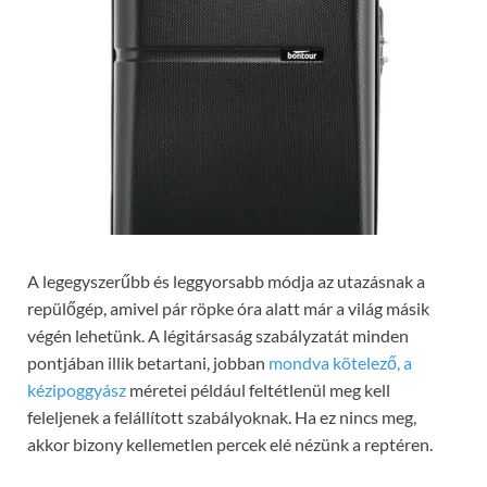
A legegyszerűbb és leggyorsabb módja az utazásnak a
repülőgép, amivel pár röpke óra alatt már a világ másik
végén lehetünk. A légitársaság szabályzatát minden
pontjában illik betartani, jobban
mondva kötelező, a
kézipoggyász
méretei például feltétlenül meg kell
feleljenek a felállított szabályoknak. Ha ez nincs meg,
akkor bizony kellemetlen percek elé nézünk a reptéren.