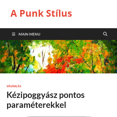
A Punk Stílus
MAIN MENU
VÁSÁRLÁS
Kézipoggyász pontos
paraméterekkel