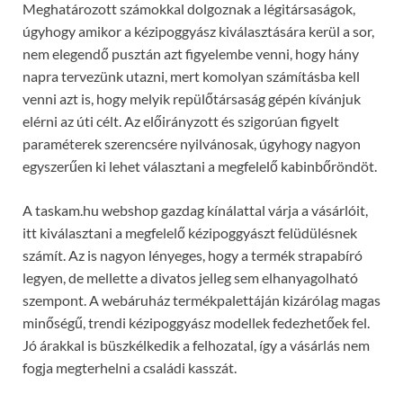
Meghatározott számokkal dolgoznak a légitársaságok,
úgyhogy amikor a kézipoggyász kiválasztására kerül a sor,
nem elegendő pusztán azt figyelembe venni, hogy hány
napra tervezünk utazni, mert komolyan számításba kell
venni azt is, hogy melyik repülőtársaság gépén kívánjuk
elérni az úti célt. Az előirányzott és szigorúan figyelt
paraméterek szerencsére nyilvánosak, úgyhogy nagyon
egyszerűen ki lehet választani a megfelelő kabinbőröndöt.
A taskam.hu webshop gazdag kínálattal várja a vásárlóit,
itt kiválasztani a megfelelő kézipoggyászt felüdülésnek
számít. Az is nagyon lényeges, hogy a termék strapabíró
legyen, de mellette a divatos jelleg sem elhanyagolható
szempont. A webáruház termékpalettáján kizárólag magas
minőségű, trendi kézipoggyász modellek fedezhetőek fel.
Jó árakkal is büszkélkedik a felhozatal, így a vásárlás nem
fogja megterhelni a családi kasszát.