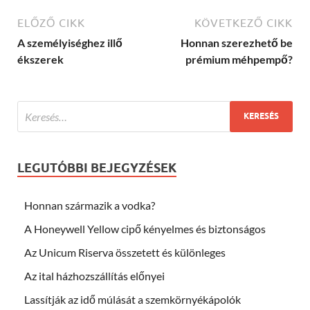
ELŐZŐ CIKK
KÖVETKEZŐ CIKK
A személyiséghez illő
Honnan szerezhető be
ékszerek
prémium méhpempő?
LEGUTÓBBI BEJEGYZÉSEK
Honnan származik a vodka?
A Honeywell Yellow cipő kényelmes és biztonságos
Az Unicum Riserva összetett és különleges
Az ital házhozszállítás előnyei
Lassítják az idő múlását a szemkörnyékápolók