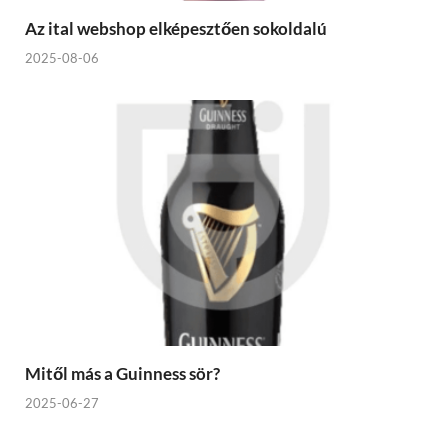
Az ital webshop elképesztően sokoldalú
2025-08-06
Mitől más a Guinness sör?
2025-06-27