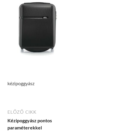
kézipoggyász
ELŐZŐ CIKK
Kézipoggyász pontos
paraméterekkel