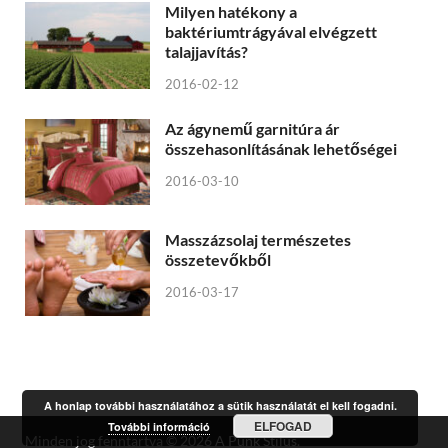
Milyen hatékony a
baktériumtrágyával elvégzett
talajjavítás?
2016-02-12
Az ágynemű garnitúra ár
összehasonlításának lehetőségei
2016-03-10
Masszázsolaj természetes
összetevőkből
2016-03-17
A honlap további használatához a sütik használatát el kell fogadni.
ELFOGAD
További információ
Minden jog fenntartva © 2026
A Punk Stílus
.