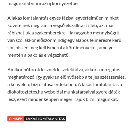
magunknál vinni az új környezetbe.
A lakás lomtalanítás egyes fázisai egyértelműen minket
követelnek meg, ami a végső elszállítást illeti, azt már
rábízhatjuk a szakemberekre. Ha nagyobb mennyiségről
van szó, akkor először mindig egy alapos felmérésre kerül
sor, hiszen meg kell ismerni a körülményeket, amelyek
mentén a pakolás elvégezhető.
Amikor bútorok lesznek kiszelektálva, akkor a mozgatás
meghatározó, így gyakran előnyösebb a teljes szétszerelés,
a kényelem biztosítása érdekében. A lakás lomtalanítás a
diokoltoztetes.hu weboldal munkatársaival gyerekjáték
lesz, ezért mindenképpen megéri rájuk bízni magunkat.
CÍMKÉK
LAKÁS LOMTALANÍTÁS