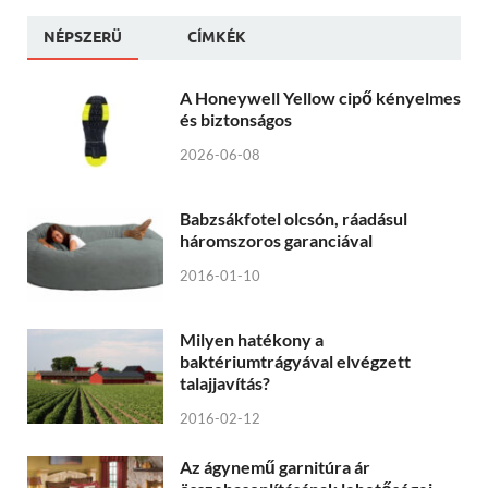
NÉPSZERÜ
CÍMKÉK
A Honeywell Yellow cipő kényelmes
és biztonságos
2026-06-08
Babzsákfotel olcsón, ráadásul
háromszoros garanciával
2016-01-10
Milyen hatékony a
baktériumtrágyával elvégzett
talajjavítás?
2016-02-12
Az ágynemű garnitúra ár