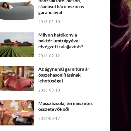
Babzsákfotel olcsón,
ráadásul háromszoros
garanciával
2016-01-10
Milyen hatékony a
baktériumtrágyával
elvégzett talajjavítás?
2016-02-12
Az ágynemű garnitúra ár
összehasonlításának
lehetőségei
2016-03-10
Masszázsolaj természetes
összetevőkből
2016-03-17