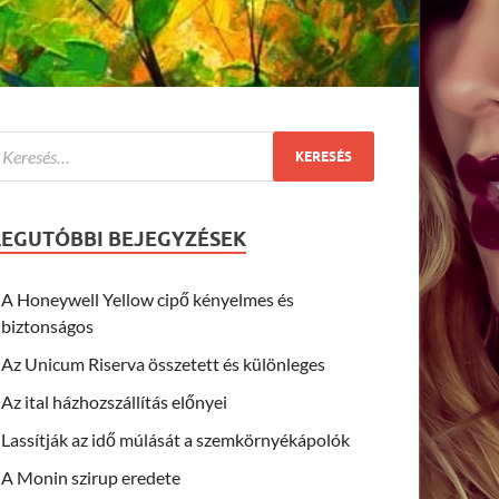
LEGUTÓBBI BEJEGYZÉSEK
A Honeywell Yellow cipő kényelmes és
biztonságos
Az Unicum Riserva összetett és különleges
Az ital házhozszállítás előnyei
Lassítják az idő múlását a szemkörnyékápolók
A Monin szirup eredete