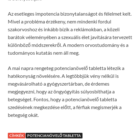
Az esetleges impotencia bizonytalanságot és félelmet kelt.
Mivel a probléma érzékeny, nem mindenki fordul
szakorvoshoz és inkább bízik a reklámokban, a közeli
barátok véleményében a szexuális élet javítására tervezett
különböző módszerekről. A modern orvostudomány és a
tudományos kutatás nem áll meg.
A mai napra rengeteg potencianövelő tabletta létezik a
hatékonyság növelésére. A legtöbbjük vény nélkül is
megvásárolható a gyógyszertárban, de érdemes
megjegyezni, hogy az öngyógyítás súlyosbíthatja a
betegséget. Fontos, hogy a potencianövelő tabletta
szedésének megkezdése előtt, a férfiak megismerjék a
betegség okát.
CÍMKÉK
POTENCIANÖVELŐ TABLETTA