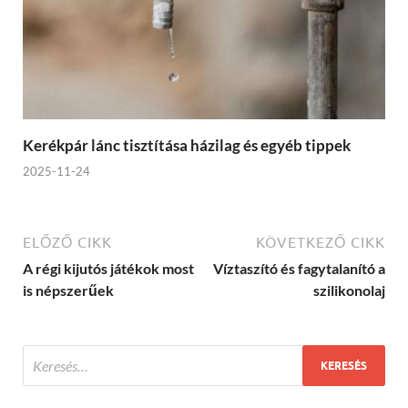
Kerékpár lánc tisztítása házilag és egyéb tippek
2025-11-24
ELŐZŐ CIKK
KÖVETKEZŐ CIKK
A régi kijutós játékok most
Víztaszító és fagytalanító a
is népszerűek
szilikonolaj