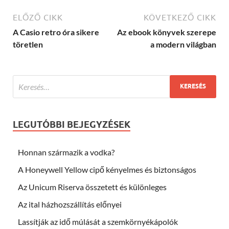
ELŐZŐ CIKK
KÖVETKEZŐ CIKK
A Casio retro óra sikere
Az ebook könyvek szerepe
töretlen
a modern világban
LEGUTÓBBI BEJEGYZÉSEK
Honnan származik a vodka?
A Honeywell Yellow cipő kényelmes és biztonságos
Az Unicum Riserva összetett és különleges
Az ital házhozszállítás előnyei
Lassítják az idő múlását a szemkörnyékápolók