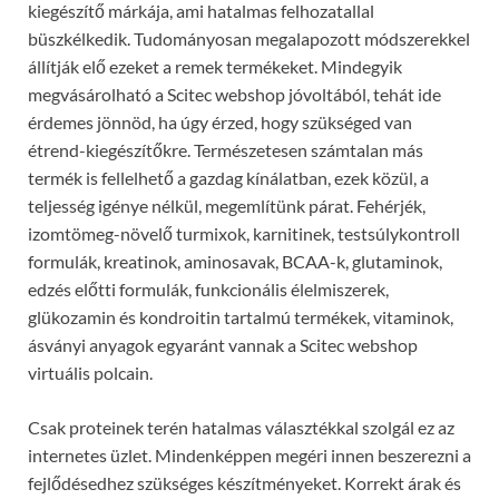
kiegészítő márkája, ami hatalmas felhozatallal
büszkélkedik. Tudományosan megalapozott módszerekkel
állítják elő ezeket a remek termékeket. Mindegyik
megvásárolható a Scitec webshop jóvoltából, tehát ide
érdemes jönnöd, ha úgy érzed, hogy szükséged van
étrend-kiegészítőkre.
Természetesen számtalan más
termék is fellelhető a gazdag kínálatban, ezek közül, a
teljesség igénye nélkül, megemlítünk párat. Fehérjék,
izomtömeg-növelő turmixok, karnitinek, testsúlykontroll
formulák, kreatinok, aminosavak, BCAA-k, glutaminok,
edzés előtti formulák, funkcionális élelmiszerek,
glükozamin és kondroitin tartalmú termékek, vitaminok,
ásványi anyagok egyaránt vannak a Scitec webshop
virtuális polcain.
Csak proteinek terén hatalmas választékkal szolgál ez az
internetes üzlet. Mindenképpen megéri innen beszerezni a
fejlődésedhez szükséges készítményeket. Korrekt árak és