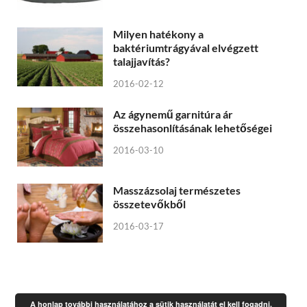
Milyen hatékony a
baktériumtrágyával elvégzett
talajjavítás?
2016-02-12
Az ágynemű garnitúra ár
összehasonlításának lehetőségei
2016-03-10
Masszázsolaj természetes
összetevőkből
2016-03-17
A honlap további használatához a sütik használatát el kell fogadni.