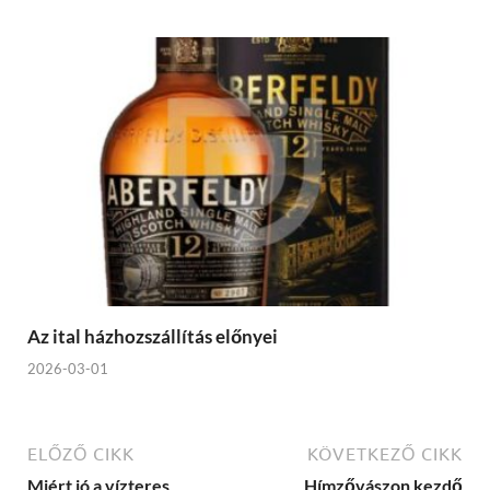
Az ital házhozszállítás előnyei
2026-03-01
ELŐZŐ CIKK
KÖVETKEZŐ CIKK
Miért jó a vízteres
Hímzővászon kezdő