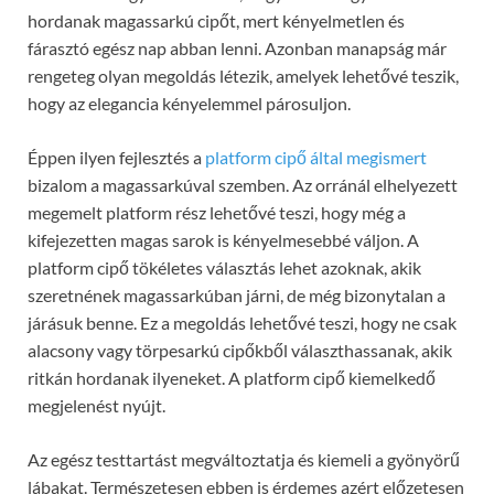
hordanak magassarkú cipőt, mert kényelmetlen és
fárasztó egész nap abban lenni. Azonban manapság már
rengeteg olyan megoldás létezik, amelyek lehetővé teszik,
hogy az elegancia kényelemmel párosuljon.
Éppen ilyen fejlesztés a
platform cipő által megismert
bizalom a magassarkúval szemben. Az orránál elhelyezett
megemelt platform rész lehetővé teszi, hogy még a
kifejezetten magas sarok is kényelmesebbé váljon.
A
platform cipő tökéletes választás lehet azoknak, akik
szeretnének magassarkúban járni, de még bizonytalan a
járásuk benne. Ez a megoldás lehetővé teszi, hogy ne csak
alacsony vagy törpesarkú cipőkből választhassanak, akik
ritkán hordanak ilyeneket. A platform cipő kiemelkedő
megjelenést nyújt.
Az egész testtartást megváltoztatja és kiemeli a gyönyörű
lábakat. Természetesen ebben is érdemes azért előzetesen